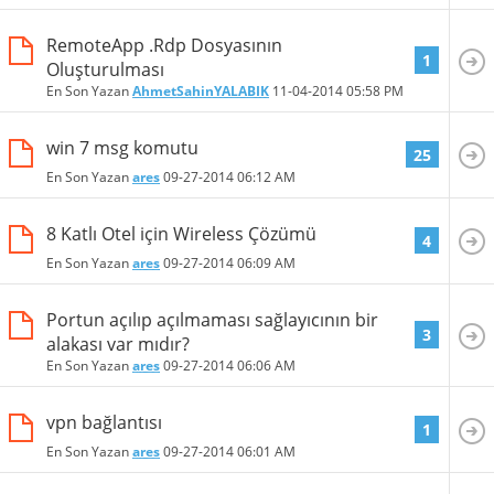
RemoteApp .Rdp Dosyasının
1
Oluşturulması
En Son Yazan
AhmetSahinYALABIK
11-04-2014
05:58 PM
win 7 msg komutu
25
En Son Yazan
ares
09-27-2014
06:12 AM
8 Katlı Otel için Wireless Çözümü
4
En Son Yazan
ares
09-27-2014
06:09 AM
Portun açılıp açılmaması sağlayıcının bir
3
alakası var mıdır?
En Son Yazan
ares
09-27-2014
06:06 AM
vpn bağlantısı
1
En Son Yazan
ares
09-27-2014
06:01 AM