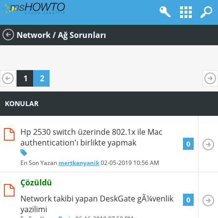
Network / Ağ Sorunları
1
2
KONULAR
Hp 2530 switch üzerinde 802.1x ile Mac
authentication'ı birlikte yapmak
0
En Son Yazan
mertkanyanik
02-05-2019
10:56 AM
Çözüldü
Network takibi yapan DeskGate gÃ¼venlik
0
yazilimi