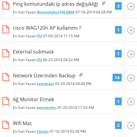
Ping komutundaki ip adres değişikliği
3
En Son Yazan
AhmetSahinYALABIK
07-16-2014
04:28 PM
cisco WAG120n AP kullanımı ?
1
En Son Yazan
VU
07-09-2014
11:15 AM
External submask
1
En Son Yazan
VU
06-23-2014
04:22 PM
Network Üzerinden Backup
14
En Son Yazan
zettabayt
05-29-2014
04:40 PM
Ağ Monitor Etmek
1
En Son Yazan
emreaydin
01-20-2014
11:53 AM
Wifi Mac
2
En Son Yazan
Saslan
01-16-2014
02:36 PM