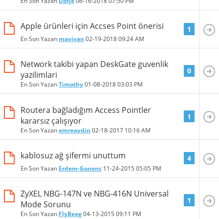
En Son Yazan
Dorje
06-16-2018
07:50 PM
Apple ürünleri için Accses Point önerisi
1
En Son Yazan
mavivan
02-19-2018
09:24 AM
Network takibi yapan DeskGate guvenlik
0
yazilimlari
En Son Yazan
Timothy
01-08-2018
03:03 PM
Routera bağladığım Access Pointler
1
kararsız çalışıyor
En Son Yazan
emreaydin
02-18-2017
10:16 AM
kablosuz ağ şifermi unuttum
4
En Son Yazan
Erdem-Gonenc
11-24-2015
05:05 PM
ZyXEL NBG-147N ve NBG-416N Universal
1
Mode Sorunu
En Son Yazan
FlyBeeg
04-13-2015
09:11 PM