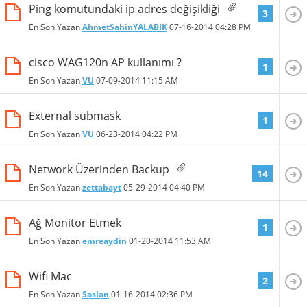
Ping komutundaki ip adres değişikliği
3
En Son Yazan
AhmetSahinYALABIK
07-16-2014
04:28 PM
cisco WAG120n AP kullanımı ?
1
En Son Yazan
VU
07-09-2014
11:15 AM
External submask
1
En Son Yazan
VU
06-23-2014
04:22 PM
Network Üzerinden Backup
14
En Son Yazan
zettabayt
05-29-2014
04:40 PM
Ağ Monitor Etmek
1
En Son Yazan
emreaydin
01-20-2014
11:53 AM
Wifi Mac
2
En Son Yazan
Saslan
01-16-2014
02:36 PM