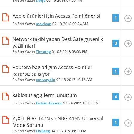
En Son Yazan
Dorje
06-16-2018
07:50 PM
Apple ürünleri için Accses Point önerisi
1
En Son Yazan
mavivan
02-19-2018
09:24 AM
Network takibi yapan DeskGate guvenlik
0
yazilimlari
En Son Yazan
Timothy
01-08-2018
03:03 PM
Routera bağladığım Access Pointler
1
kararsız çalışıyor
En Son Yazan
emreaydin
02-18-2017
10:16 AM
kablosuz ağ şifermi unuttum
4
En Son Yazan
Erdem-Gonenc
11-24-2015
05:05 PM
ZyXEL NBG-147N ve NBG-416N Universal
1
Mode Sorunu
En Son Yazan
FlyBeeg
04-13-2015
09:11 PM