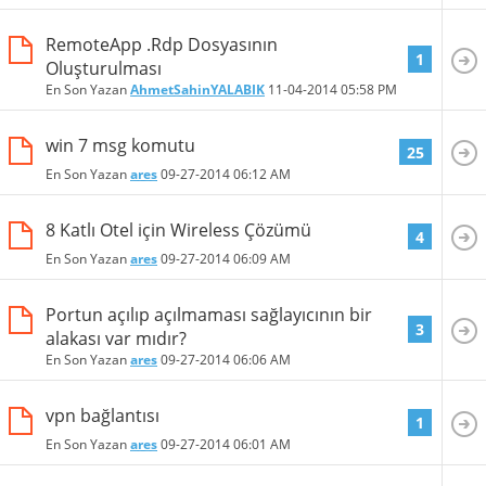
RemoteApp .Rdp Dosyasının
1
Oluşturulması
En Son Yazan
AhmetSahinYALABIK
11-04-2014
05:58 PM
win 7 msg komutu
25
En Son Yazan
ares
09-27-2014
06:12 AM
8 Katlı Otel için Wireless Çözümü
4
En Son Yazan
ares
09-27-2014
06:09 AM
Portun açılıp açılmaması sağlayıcının bir
3
alakası var mıdır?
En Son Yazan
ares
09-27-2014
06:06 AM
vpn bağlantısı
1
En Son Yazan
ares
09-27-2014
06:01 AM