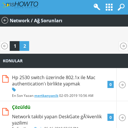
Network / Ağ Sorunları
1
2
KONULAR
Hp 2530 switch üzerinde 802.1x ile Mac
authentication'ı birlikte yapmak
0
En Son Yazan
mertkanyanik
02-05-2019
10:56 AM
Çözüldü
Network takibi yapan DeskGate gÃ¼venlik
0
yazilimi