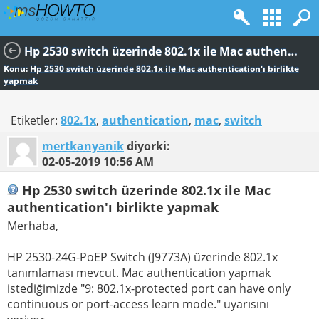
Hp 2530 switch üzerinde 802.1x ile Mac authentication'ı birlikte yapmak
Konu:
Hp 2530 switch üzerinde 802.1x ile Mac authentication'ı birlikte
yapmak
Etiketler:
802.1x
,
authentication
,
mac
,
switch
mertkanyanik
diyorki:
02-05-2019
10:56 AM
Hp 2530 switch üzerinde 802.1x ile Mac
authentication'ı birlikte yapmak
Merhaba,
HP 2530-24G-PoEP Switch (J9773A) üzerinde 802.1x
tanımlaması mevcut. Mac authentication yapmak
istediğimizde "9: 802.1x-protected port can have only
continuous or port-access learn mode." uyarısını