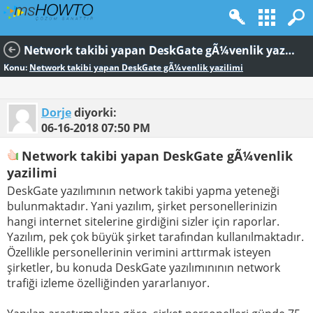
Network takibi yapan DeskGate gÃ¼venlik yazilimi
Konu:
Network takibi yapan DeskGate gÃ¼venlik yazilimi
Dorje
diyorki:
06-16-2018
07:50 PM
Network takibi yapan DeskGate gÃ¼venlik
yazilimi
DeskGate yazılımının network takibi yapma yeteneği
bulunmaktadır. Yani yazılım, şirket personellerinizin
hangi internet sitelerine girdiğini sizler için raporlar.
Yazılım, pek çok büyük şirket tarafından kullanılmaktadır.
Özellikle personellerinin verimini arttırmak isteyen
şirketler, bu konuda DeskGate yazılımınının network
trafiği izleme özelliğinden yararlanıyor.