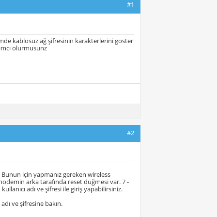
#1
e kablosuz ağ şifresinin karakterlerini göster
rdımcı olurmusunz
#2
. Bunun için yapmanız gereken wireless
odemin arka tarafında reset düğmesi var. 7 -
anıcı adı ve şifresi ile giriş yapabilirsiniz.
dı ve şifresine bakın.