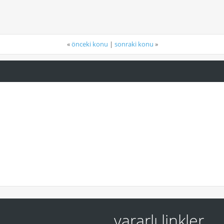
«
önceki konu
|
sonraki konu
»
yararlı linkler