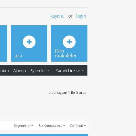
kayıt ol
or
login
tüm
ara
makaleler
ardım
Ajanda
Eylemler
Yararlı Linkler
5 sonuçtan 1 ile 5 arası
Seçenekler
Bu Konuda Ara
Görüntü