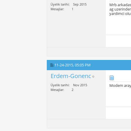
Üyelik tarihi
Sep 2015
Mrb arkadas
ag uzerinden 
Mesajlar
1
yardimci ol
11-24-2015,
05:05 PM
Erdem-Gonenc
Üyelik tarihi
Nov 2015
Modem arayü
Mesajlar
2