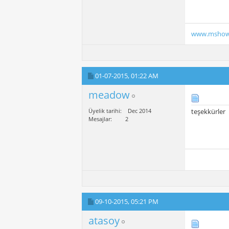
www.mshow
01-07-2015,
01:22 AM
meadow
Üyelik tarihi
Dec 2014
teşekkürler
Mesajlar
2
09-10-2015,
05:21 PM
atasoy