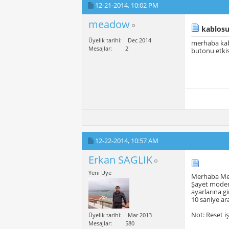
12-21-2014,
10:02 PM
meadow
kablosu
Üyelik tarihi
Dec 2014
merhaba kabl
Mesajlar
2
butonu etkis
12-22-2014,
10:57 AM
Erkan SAGLIK
Yeni Üye
Merhaba M
Şayet modemi
ayarlarına g
10 saniye ara
Not: Reset i
Üyelik tarihi
Mar 2013
Mesajlar
580