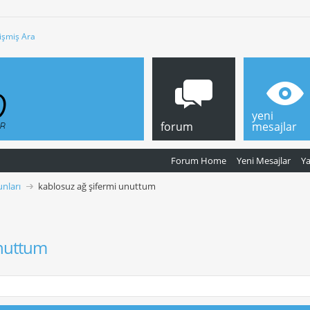
işmiş Ara
yeni
forum
mesajlar
Forum Home
Yeni Mesajlar
Y
nları
kablosuz ağ şifermi unuttum
unuttum