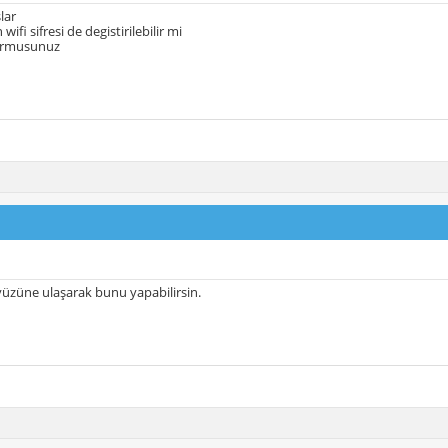
lar
wifi sifresi de degistirilebilir mi
urmusunuz
züne ulaşarak bunu yapabilirsin.