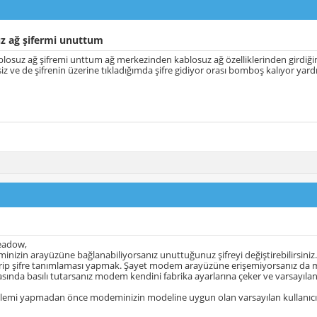
z ağ şifermi unuttum
osuz ağ şifremi unttum ağ merkezinden kablosuz ağ özelliklerinden girdiğimd
iz ve de şifrenin üzerine tıkladığımda şifre gidiyor orası bomboş kalıyor ya
eadow,
nizin arayüzüne bağlanabiliyorsanız unuttuğunuz şifreyi değiştirebilirsiniz
irip şifre tanımlaması yapmak. Şayet modem arayüzüne erişemiyorsanız da m
sında basılı tutarsanız modem kendini fabrika ayarlarına çeker ve varsayılan kull
şlemi yapmadan önce modeminizin modeline uygun olan varsayılan kullanıcı a