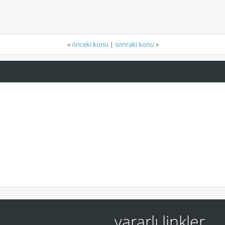
«
önceki konu
|
sonraki konu
»
yararlı linkler