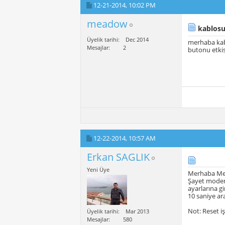
12-21-2014,
10:02 PM
meadow
kablosu
Üyelik tarihi
Dec 2014
merhaba kabl
Mesajlar
2
butonu etkis
12-22-2014,
10:57 AM
Erkan SAGLIK
Yeni Üye
Merhaba M
Şayet modemi
ayarlarına g
10 saniye ara
Not: Reset i
Üyelik tarihi
Mar 2013
Mesajlar
580