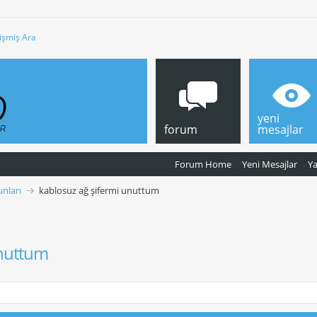
işmiş Ara
yeni
forum
mesajlar
Forum Home
Yeni Mesajlar
Y
nları
kablosuz ağ şifermi unuttum
unuttum