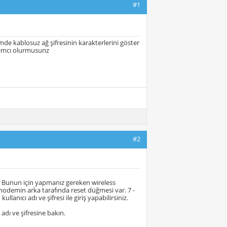
#1
e kablosuz ağ şifresinin karakterlerini göster
rdımcı olurmusunz
#2
. Bunun için yapmanız gereken wireless
odemin arka tarafında reset düğmesi var. 7 -
anıcı adı ve şifresi ile giriş yapabilirsiniz.
dı ve şifresine bakın.