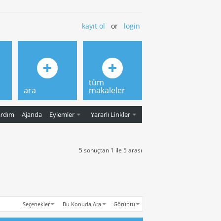
kayıt ol
or
login
tüm
ara
makaleler
ardım
Ajanda
Eylemler
Yararlı Linkler
5 sonuçtan 1 ile 5 arası
Seçenekler
Bu Konuda Ara
Görüntü