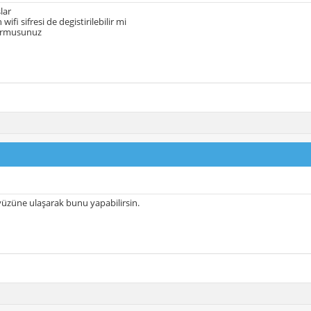
lar
wifi sifresi de degistirilebilir mi
urmusunuz
züne ulaşarak bunu yapabilirsin.