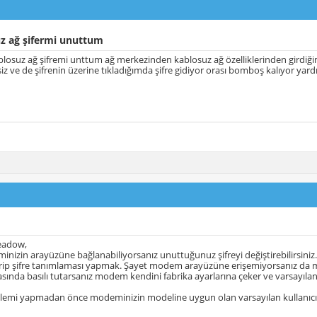
z ağ şifermi unuttum
osuz ağ şifremi unttum ağ merkezinden kablosuz ağ özelliklerinden girdiğimd
iz ve de şifrenin üzerine tıkladığımda şifre gidiyor orası bomboş kalıyor ya
eadow,
nizin arayüzüne bağlanabiliyorsanız unuttuğunuz şifreyi değiştirebilirsiniz
irip şifre tanımlaması yapmak. Şayet modem arayüzüne erişemiyorsanız da m
sında basılı tutarsanız modem kendini fabrika ayarlarına çeker ve varsayılan kull
şlemi yapmadan önce modeminizin modeline uygun olan varsayılan kullanıcı a