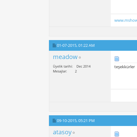
www.mshow
01-07-2015,
01:22 AM
meadow
Üyelik tarihi
Dec 2014
teşekkürler
Mesajlar
2
09-10-2015,
05:21 PM
atasoy