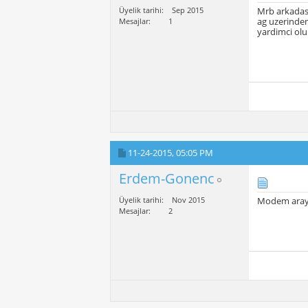
Üyelik tarihi
Sep 2015
Mrb arkadas
ag uzerinden 
Mesajlar
1
yardimci ol
11-24-2015,
05:05 PM
Erdem-Gonenc
Üyelik tarihi
Nov 2015
Modem arayü
Mesajlar
2