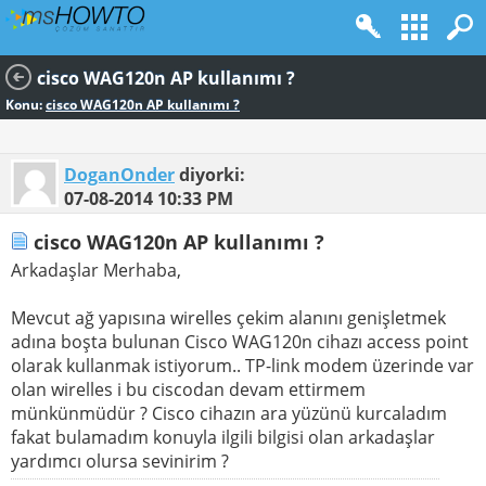
cisco WAG120n AP kullanımı ?
Konu:
cisco WAG120n AP kullanımı ?
DoganOnder
diyorki:
07-08-2014
10:33 PM
cisco WAG120n AP kullanımı ?
Arkadaşlar Merhaba,
Mevcut ağ yapısına wirelles çekim alanını genişletmek
adına boşta bulunan Cisco WAG120n cihazı access point
olarak kullanmak istiyorum.. TP-link modem üzerinde var
olan wirelles i bu ciscodan devam ettirmem
münkünmüdür ? Cisco cihazın ara yüzünü kurcaladım
fakat bulamadım konuyla ilgili bilgisi olan arkadaşlar
yardımcı olursa sevinirim ?