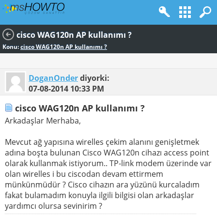
cisco WAG120n AP kullanımı ?
Konu:
cisco WAG120n AP kullanımı ?
DoganOnder
diyorki:
07-08-2014
10:33 PM
cisco WAG120n AP kullanımı ?
Arkadaşlar Merhaba,
Mevcut ağ yapısına wirelles çekim alanını genişletmek
adına boşta bulunan Cisco WAG120n cihazı access point
olarak kullanmak istiyorum.. TP-link modem üzerinde var
olan wirelles i bu ciscodan devam ettirmem
münkünmüdür ? Cisco cihazın ara yüzünü kurcaladım
fakat bulamadım konuyla ilgili bilgisi olan arkadaşlar
yardımcı olursa sevinirim ?