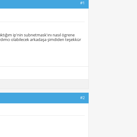
#1
ıktığım ip'nin subnetmask'ını nasıl ögrene
dımcı olabilecek arkadaşa şimdiden teşekkür
#2