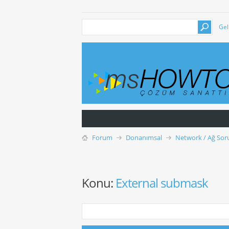
Gel
Forum
Donanımsal
Network / Ağ Soru
Konu:
External submask