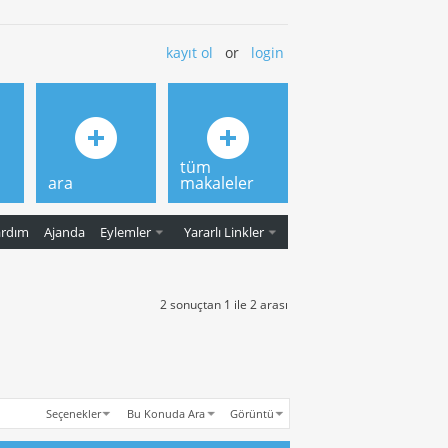
kayıt ol
or
login
tüm
ara
makaleler
ardım
Ajanda
Eylemler
Yararlı Linkler
2 sonuçtan 1 ile 2 arası
Seçenekler
Bu Konuda Ara
Görüntü