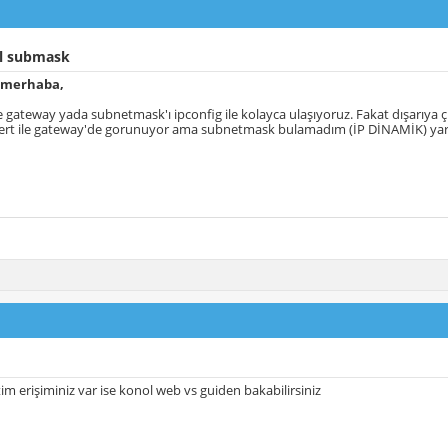
l submask
 merhaba,
 gateway yada subnetmask'ı ipconfig ile kolayca ulaşıyoruz. Fakat dışarıya ç
racert ile gateway'de gorunuyor ama subnetmask bulamadım (İP DİNAMİK) yar
im erişiminiz var ise konol web vs guiden bakabilirsiniz