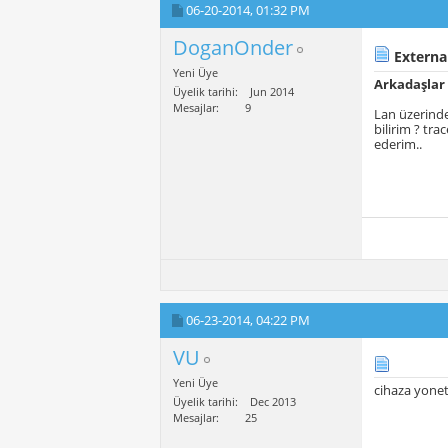
06-20-2014,
01:32 PM
DoganOnder
Externa
Yeni Üye
Arkadaşlar
Üyelik tarihi
Jun 2014
Mesajlar
9
Lan üzerinde
bilirim ? t
ederim..
06-23-2014,
04:22 PM
VU
Yeni Üye
cihaza yonet
Üyelik tarihi
Dec 2013
Mesajlar
25