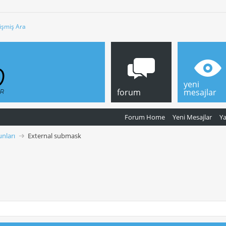
işmiş Ara
yeni
forum
mesajlar
Forum Home
Yeni Mesajlar
Y
nları
External submask