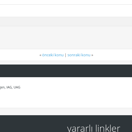
«
önceki konu
|
sonraki konu
»
igen, IAG, UAG
yararlı linkler