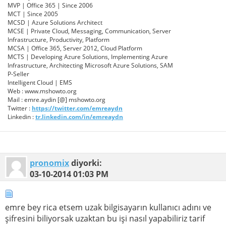
MVP | Office 365 | Since 2006
MCT | Since 2005
MCSD | Azure Solutions Architect
MCSE | Private Cloud, Messaging, Communication, Server
Infrastructure, Productivity, Platform
MCSA | Office 365, Server 2012, Cloud Platform
MCTS | Developing Azure Solutions, Implementing Azure
Infrastructure, Architecting Microsoft Azure Solutions, SAM
P-Seller
Intelligent Cloud | EMS
Web : www.mshowto.org
Mail : emre.aydin [@] mshowto.org
Twitter :
https://twitter.com/emreaydn
Linkedin :
tr.linkedin.com/in/emreaydn
pronomix
diyorki:
03-10-2014
01:03 PM
emre bey rica etsem uzak bilgisayarın kullanıcı adını ve
şifresini biliyorsak uzaktan bu işi nasıl yapabiliriz tarif