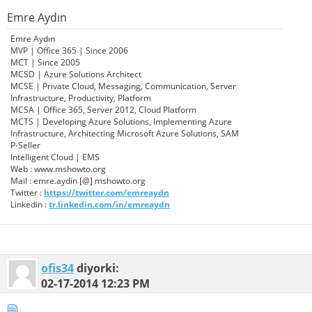
Emre Aydın
Emre Aydın
MVP | Office 365 | Since 2006
MCT | Since 2005
MCSD | Azure Solutions Architect
MCSE | Private Cloud, Messaging, Communication, Server
Infrastructure, Productivity, Platform
MCSA | Office 365, Server 2012, Cloud Platform
MCTS | Developing Azure Solutions, Implementing Azure
Infrastructure, Architecting Microsoft Azure Solutions, SAM
P-Seller
Intelligent Cloud | EMS
Web : www.mshowto.org
Mail : emre.aydin [@] mshowto.org
Twitter :
https://twitter.com/emreaydn
Linkedin :
tr.linkedin.com/in/emreaydn
ofis34
diyorki:
02-17-2014
12:23 PM