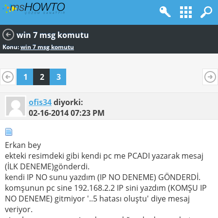
win 7 msg komutu
Konu:
win 7 msg komutu
1
2
3
ofis34
diyorki:
02-16-2014
07:23 PM
Erkan bey
ekteki resimdeki gibi kendi pc me PCADI yazarak mesaj
(İLK DENEME)gönderdi.
kendi IP NO sunu yazdım (IP NO DENEME) GÖNDERDİ.
komşunun pc sine 192.168.2.2 IP sini yazdım (KOMŞU IP
NO DENEME) gitmiyor '..5 hatası oluştu' diye mesaj
veriyor.