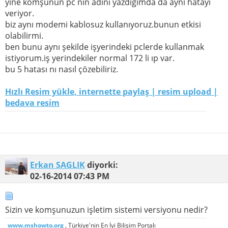
yine komşunun pc nin adını yazdığımda da aynı hatayı
veriyor.
biz aynı modemi kablosuz kullanıyoruz.bunun etkisi
olabilirmi.
ben bunu aynı şekilde işyerindeki pclerde kullanmak
istiyorum.iş yerindekiler normal 172 li ıp var.
bu 5 hatası nı nasıl çözebiliriz.
Hızlı Resim yükle, internette paylaş | resim upload |
bedava resim
Erkan SAGLIK
diyorki:
02-16-2014
07:43 PM
Sizin ve komşunuzun işletim sistemi versiyonu nedir?
www.mshowto.org
, Türkiye'nin En İyi Bilişim Portalı