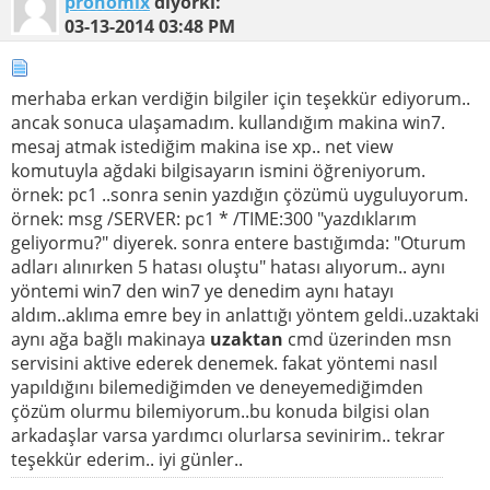
pronomix
diyorki:
03-13-2014
03:48 PM
merhaba erkan verdiğin bilgiler için teşekkür ediyorum..
ancak sonuca ulaşamadım. kullandığım makina win7.
mesaj atmak istediğim makina ise xp.. net view
komutuyla ağdaki bilgisayarın ismini öğreniyorum.
örnek: pc1 ..sonra senin yazdığın çözümü uyguluyorum.
örnek: msg /SERVER: pc1 * /TIME:300 "yazdıklarım
geliyormu?" diyerek. sonra entere bastığımda: "Oturum
adları alınırken 5 hatası oluştu" hatası alıyorum.. aynı
yöntemi win7 den win7 ye denedim aynı hatayı
aldım..aklıma emre bey in anlattığı yöntem geldi..uzaktaki
aynı ağa bağlı makinaya
uzaktan
cmd üzerinden msn
servisini aktive ederek denemek. fakat yöntemi nasıl
yapıldığını bilemediğimden ve deneyemediğimden
çözüm olurmu bilemiyorum..bu konuda bilgisi olan
arkadaşlar varsa yardımcı olurlarsa sevinirim.. tekrar
teşekkür ederim.. iyi günler..