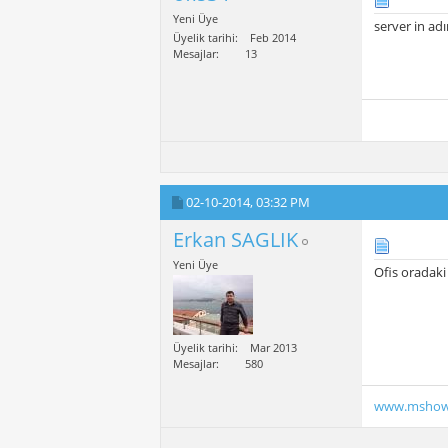
Yeni Üye
server in adı
Üyelik tarihi
Feb 2014
Mesajlar
13
02-10-2014,
03:32 PM
Erkan SAGLIK
Yeni Üye
Ofis oradaki
Üyelik tarihi
Mar 2013
Mesajlar
580
www.mshow