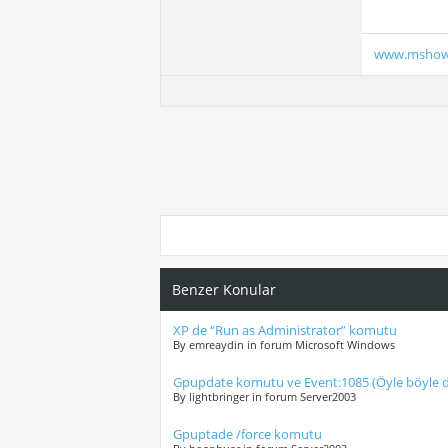
www.mshow
Benzer Konular
XP de “Run as Administrator” komutu
By emreaydin in forum Microsoft Windows
Gpupdate komutu ve Event:1085 (Öyle böyle de
By lightbringer in forum Server2003
Gpuptade /force komutu