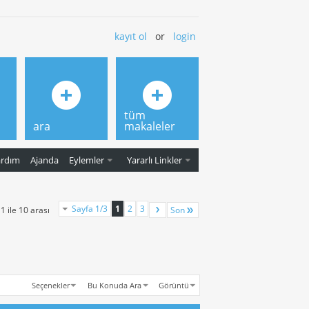
kayıt ol
or
login
tüm
ara
makaleler
ardım
Ajanda
Eylemler
Yararlı Linkler
Sayfa 1/3
1
2
3
1 ile 10 arası
Son
Seçenekler
Bu Konuda Ara
Görüntü