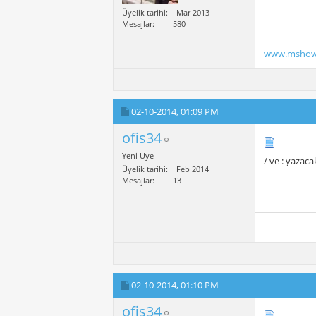
Üyelik tarihi
Mar 2013
Mesajlar
580
www.mshow
02-10-2014,
01:09 PM
ofis34
Yeni Üye
/ ve : yaza
Üyelik tarihi
Feb 2014
Mesajlar
13
02-10-2014,
01:10 PM
ofis34