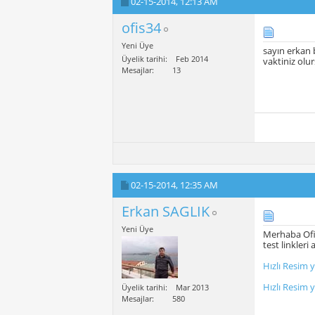
02-15-2014,
12:13 AM
ofis34
Yeni Üye
sayın erkan
Üyelik tarihi
Feb 2014
vaktiniz olu
Mesajlar
13
02-15-2014,
12:35 AM
Erkan SAGLIK
Yeni Üye
Merhaba Ofi
test linkleri
Hızlı Resim 
Hızlı Resim 
Üyelik tarihi
Mar 2013
Mesajlar
580