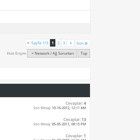
Sayfa 1/3
1
2
3
Son
Hızlı Erişim
Network / Ağ Sorunları
Top
Cevaplar:
4
Son Mesaj:
10-16-2012,
12:11 AM
Cevaplar:
13
Son Mesaj:
05-05-2011,
08:15 PM
Cevaplar:
1