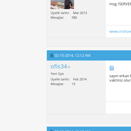
msg /SERVER
Üyelik tarihi
Mar 2013
Mesajlar
580
www.mshow
02-15-2014,
12:12 AM
ofis34
Yeni Üye
sayın erkan
Üyelik tarihi
Feb 2014
vaktiniz olu
Mesajlar
13