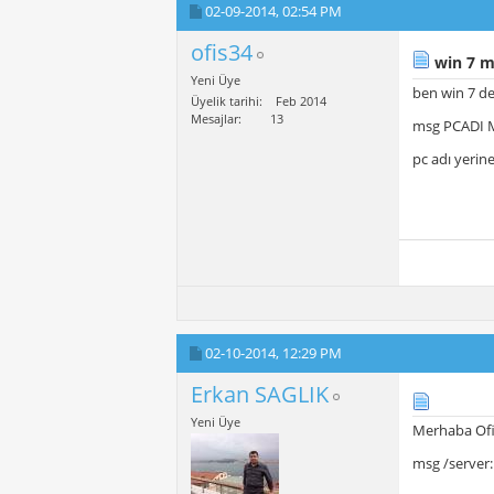
02-09-2014,
02:54 PM
ofis34
win 7 
Yeni Üye
ben win 7 d
Üyelik tarihi
Feb 2014
Mesajlar
13
msg PCADI Me
pc adı yerin
02-10-2014,
12:29 PM
Erkan SAGLIK
Yeni Üye
Merhaba Of
msg /server: