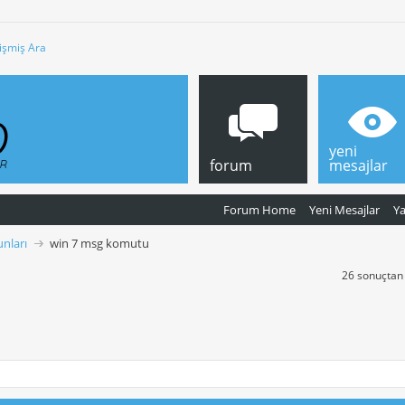
işmiş Ara
yeni
forum
mesajlar
Forum Home
Yeni Mesajlar
Y
nları
win 7 msg komutu
26 sonuçtan 