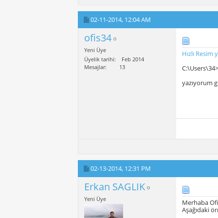
02-11-2014,
12:04 AM
ofis34
Yeni Üye
Hızlı Resim 
Üyelik tarihi
Feb 2014
Mesajlar
13
C:\Users\3
yazıyorum g
02-13-2014,
12:31 PM
Erkan SAGLIK
Yeni Üye
Merhaba Ofi
Aşağıdaki ö