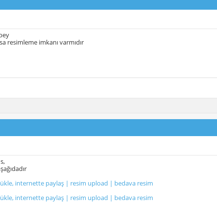
 bey
rsa resimleme imkanı varmıdır
s,
 aşağıdadır
yükle, internette paylaş | resim upload | bedava resim
yükle, internette paylaş | resim upload | bedava resim