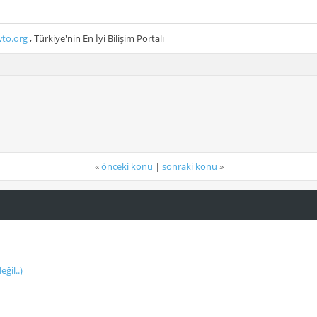
to.org
, Türkiye'nin En İyi Bilişim Portalı
«
önceki konu
|
sonraki konu
»
ğil..)