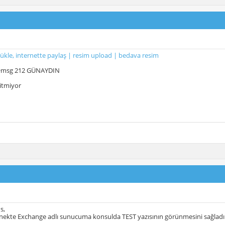
yükle, internette paylaş | resim upload | bedava resim
4>msg 212 GÜNAYDIN
itmiyor
s,
rnekte Exchange adlı sunucuma konsulda TEST yazısının görünmesini sağlad