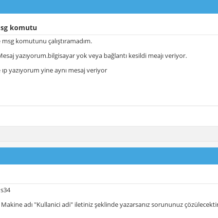
msg komutu
e msg komutunu çalıştıramadım.
saj yazıyorum.bilgisayar yok veya bağlantı kesildi meajı veriyor.
e ıp yazıyorum yine aynı mesaj veriyor
is34
 Makine adı "Kullanici adi" iletiniz şeklinde yazarsanız sorununuz çözülecektir