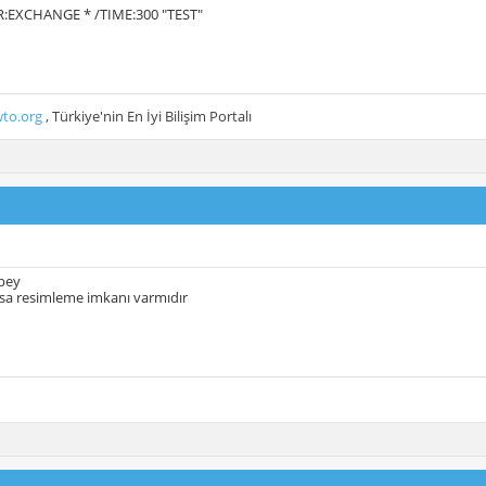
:EXCHANGE * /TIME:300 "TEST"
to.org
, Türkiye'nin En İyi Bilişim Portalı
 bey
rsa resimleme imkanı varmıdır