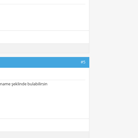
#5
name şeklinde bulabilirsin