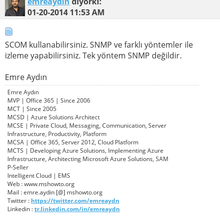
emreaydin
diyorki:
01-20-2014
11:53 AM
SCOM kullanabilirsiniz. SNMP ve farklı yöntemler ile
izleme yapabilirsiniz. Tek yöntem SNMP değildir.
Emre Aydın
Emre Aydın
MVP | Office 365 | Since 2006
MCT | Since 2005
MCSD | Azure Solutions Architect
MCSE | Private Cloud, Messaging, Communication, Server
Infrastructure, Productivity, Platform
MCSA | Office 365, Server 2012, Cloud Platform
MCTS | Developing Azure Solutions, Implementing Azure
Infrastructure, Architecting Microsoft Azure Solutions, SAM
P-Seller
Intelligent Cloud | EMS
Web : www.mshowto.org
Mail : emre.aydin [@] mshowto.org
Twitter :
https://twitter.com/emreaydn
Linkedin :
tr.linkedin.com/in/emreaydn