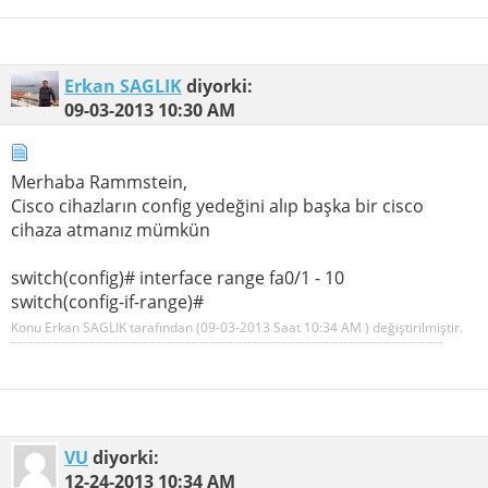
Erkan SAGLIK
diyorki:
09-03-2013
10:30 AM
Merhaba Rammstein,
Cisco cihazların config yedeğini alıp başka bir cisco
cihaza atmanız mümkün
switch(config)# interface range fa0/1 - 10
switch(config-if-range)#
Konu Erkan SAGLIK tarafından (09-03-2013 Saat
10:34 AM
) değiştirilmiştir.
VU
diyorki:
12-24-2013
10:34 AM