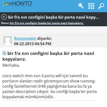
bir f/a nın configini başka bir porta nasıl kopyalarız.
Konu:
bir f/a nın configini başka bir porta nasıl kopyalarız.
Rammstein
diyorki:
08-22-2013
04:54 PM
bir f/a nın configini başka bir porta nasıl
kopyalarız.
Merhaba,
cisco switch imin son 4 portu wifi için tanımlı bu
portların vlanları nedir göremiyorum show running-
config fastethernet 0/48 yaptığımda bana bu fa ya
yazılan description cıkıyor. bu confiği başka bir porta
kopyalamak mümkünmüdür.