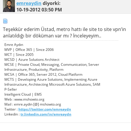
emreaydin
diyorki:
10-19-2012
03:50 PM
Teşekkür ederim Üstad, metro hattı ile site to site vpn’in
anlatıldığı bir döküman var mı ? İnceleyeyim..
Emre Aydın
MVP | Office 365 | Since 2006
MCT | Since 2005
MCSD | Azure Solutions Architect
MCSE | Private Cloud, Messaging, Communication, Server
Infrastructure, Productivity, Platform
MCSA | Office 365, Server 2012, Cloud Platform
MCTS | Developing Azure Solutions, Implementing Azure
Infrastructure, Architecting Microsoft Azure Solutions, SAM
P-Seller
Intelligent Cloud | EMS
Web : www.mshowto.org
Mail : emre.aydin [@] mshowto.org
Twitter :
https://twitter.com/emreaydn
Linkedin :
tr.linkedin.com/in/emreaydn