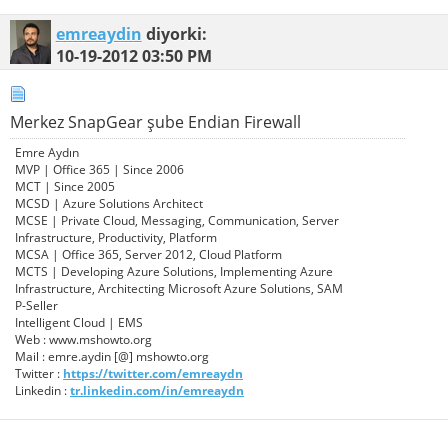
emreaydin
diyorki:
10-19-2012
03:50 PM
Merkez SnapGear şube Endian Firewall
Emre Aydın
MVP | Office 365 | Since 2006
MCT | Since 2005
MCSD | Azure Solutions Architect
MCSE | Private Cloud, Messaging, Communication, Server
Infrastructure, Productivity, Platform
MCSA | Office 365, Server 2012, Cloud Platform
MCTS | Developing Azure Solutions, Implementing Azure
Infrastructure, Architecting Microsoft Azure Solutions, SAM
P-Seller
Intelligent Cloud | EMS
Web : www.mshowto.org
Mail : emre.aydin [@] mshowto.org
Twitter :
https://twitter.com/emreaydn
Linkedin :
tr.linkedin.com/in/emreaydn