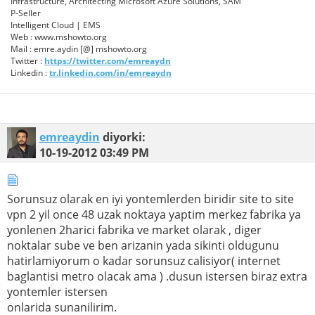
Infrastructure, Architecting Microsoft Azure Solutions, SAM
P-Seller
Intelligent Cloud | EMS
Web : www.mshowto.org
Mail : emre.aydin [@] mshowto.org
Twitter :
https://twitter.com/emreaydn
Linkedin :
tr.linkedin.com/in/emreaydn
emreaydin
diyorki:
10-19-2012
03:49 PM
Sorunsuz olarak en iyi yontemlerden biridir site to site
vpn 2 yil once 48 uzak noktaya yaptim merkez fabrika ya
yonlenen 2harici fabrika ve market olarak , diger
noktalar sube ve ben arizanin yada sikinti oldugunu
hatirlamiyorum o kadar sorunsuz calisiyor( internet
baglantisi metro olacak ama ) .dusun istersen biraz extra
yontemler istersen
onlarida sunanilirim.