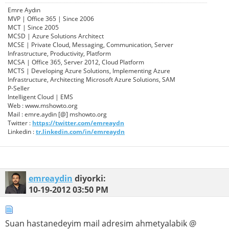
Emre Aydın
MVP | Office 365 | Since 2006
MCT | Since 2005
MCSD | Azure Solutions Architect
MCSE | Private Cloud, Messaging, Communication, Server
Infrastructure, Productivity, Platform
MCSA | Office 365, Server 2012, Cloud Platform
MCTS | Developing Azure Solutions, Implementing Azure
Infrastructure, Architecting Microsoft Azure Solutions, SAM
P-Seller
Intelligent Cloud | EMS
Web : www.mshowto.org
Mail : emre.aydin [@] mshowto.org
Twitter :
https://twitter.com/emreaydn
Linkedin :
tr.linkedin.com/in/emreaydn
emreaydin
diyorki:
10-19-2012
03:50 PM
Suan hastanedeyim mail adresim ahmetyalabik @