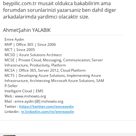
beypilic.com.tr musait oldukca bakabilirim ama
forumdan sorunlarinizi yazarsaniz ben dahil diger
arkadalarimda yardimci olacaktir size.
AhmetŞahin YALABIK
Emre Aydın
MVP | Office 365 | Since 2006
MCT | Since 2005
MCSD | Azure Solutions Architect
MCSE | Private Cloud, Messaging, Communication, Server
Infrastructure, Productivity, Platform
MCSA | Office 365, Server 2012, Cloud Platform
MCTS | Developing Azure Solutions, Implementing Azure
Infrastructure, Architecting Microsoft Azure Solutions, SAM
P-Seller
Intelligent Cloud | EMS
Web : www.mshowto.org
Mail : emre.aydin [@] mshowto.org
Twitter :
https://twitter.com/emreaydn
Linkedin :
tr.linkedin.com/in/emreaydn