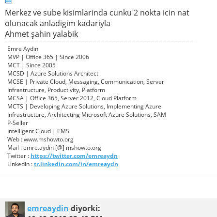
Merkez ve sube kisimlarinda cunku 2 nokta icin nat
olunacak anladigim kadariyla
Ahmet şahin yalabik
Emre Aydın
MVP | Office 365 | Since 2006
MCT | Since 2005
MCSD | Azure Solutions Architect
MCSE | Private Cloud, Messaging, Communication, Server
Infrastructure, Productivity, Platform
MCSA | Office 365, Server 2012, Cloud Platform
MCTS | Developing Azure Solutions, Implementing Azure
Infrastructure, Architecting Microsoft Azure Solutions, SAM
P-Seller
Intelligent Cloud | EMS
Web : www.mshowto.org
Mail : emre.aydin [@] mshowto.org
Twitter :
https://twitter.com/emreaydn
Linkedin :
tr.linkedin.com/in/emreaydn
emreaydin
diyorki: