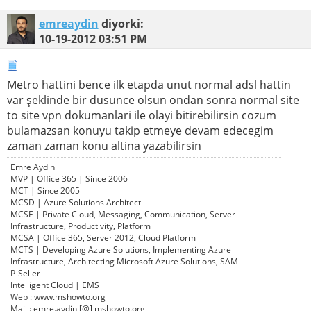
emreaydin
diyorki:
10-19-2012
03:51 PM
Metro hattini bence ilk etapda unut normal adsl hattin
var şeklinde bir dusunce olsun ondan sonra normal site
to site vpn dokumanlari ile olayi bitirebilirsin cozum
bulamazsan konuyu takip etmeye devam edecegim
zaman zaman konu altina yazabilirsin
Emre Aydın
MVP | Office 365 | Since 2006
MCT | Since 2005
MCSD | Azure Solutions Architect
MCSE | Private Cloud, Messaging, Communication, Server
Infrastructure, Productivity, Platform
MCSA | Office 365, Server 2012, Cloud Platform
MCTS | Developing Azure Solutions, Implementing Azure
Infrastructure, Architecting Microsoft Azure Solutions, SAM
P-Seller
Intelligent Cloud | EMS
Web : www.mshowto.org
Mail : emre.aydin [@] mshowto.org