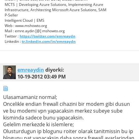
MCTS | Developing Azure Solutions, Implementing Azure
Infrastructure, Architecting Microsoft Azure Solutions, SAM
P-Seller
Intelligent Cloud | EMS
Web : www.mshowto.org
Mail : emre.aydin [@] mshowto.org
Twitter :
https://twitter.com/emreaydn
Linkedin :
tr.linkedin.com/in/emreaydn
emreaydin
diyorki:
10-19-2012
03:49 PM
Ulasamamaniz normal;
Oncelikle endian frewall cihazini bir modem gibi dusun
ve bu modemi vpn yapacaksin merkez subeye sube
kisminda sadece bunu yapacaksin.
Gelelim merkezde ki islemlere;
Olusturdugun ip blogunu roiter olarak tanitmissin bu ip
blogunu nat yapacaksin daha sonra frewall ayarlarindan