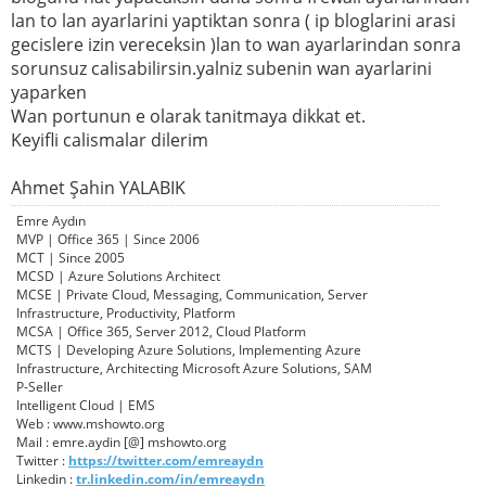
lan to lan ayarlarini yaptiktan sonra ( ip bloglarini arasi
gecislere izin vereceksin )lan to wan ayarlarindan sonra
sorunsuz calisabilirsin.yalniz subenin wan ayarlarini
yaparken
Wan portunun e olarak tanitmaya dikkat et.
Keyifli calismalar dilerim
Ahmet Şahin YALABIK
Emre Aydın
MVP | Office 365 | Since 2006
MCT | Since 2005
MCSD | Azure Solutions Architect
MCSE | Private Cloud, Messaging, Communication, Server
Infrastructure, Productivity, Platform
MCSA | Office 365, Server 2012, Cloud Platform
MCTS | Developing Azure Solutions, Implementing Azure
Infrastructure, Architecting Microsoft Azure Solutions, SAM
P-Seller
Intelligent Cloud | EMS
Web : www.mshowto.org
Mail : emre.aydin [@] mshowto.org
Twitter :
https://twitter.com/emreaydn
Linkedin :
tr.linkedin.com/in/emreaydn