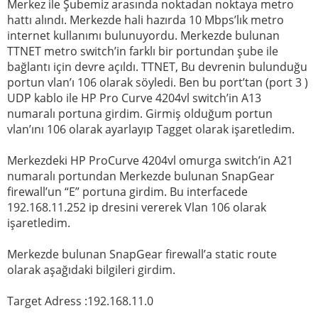
Merkez ile Şubemiz arasında noktadan noktaya metro
hattı alındı. Merkezde hali hazırda 10 Mbps’lık metro
internet kullanımı bulunuyordu. Merkezde bulunan
TTNET metro switch’in farklı bir portundan şube ile
bağlantı için devre açıldı. TTNET, Bu devrenin bulunduğu
portun vlan’ı 106 olarak söyledi. Ben bu port’tan (port 3 )
UDP kablo ile HP Pro Curve 4204vl switch’in A13
numaralı portuna girdim. Girmiş olduğum portun
vlan’ını 106 olarak ayarlayıp Tagget olarak işaretledim.
Merkezdeki HP ProCurve 4204vl omurga switch’in A21
numaralı portundan Merkezde bulunan SnapGear
firewall’un “E” portuna girdim. Bu interfacede
192.168.11.252 ip dresini vererek Vlan 106 olarak
işaretledim.
Merkezde bulunan SnapGear firewall’a static route
olarak aşağıdaki bilgileri girdim.
Target Adress :192.168.11.0