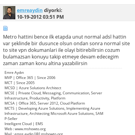
emreaydin
diyorki:
10-19-2012
03:51 PM
Metro hattini bence ilk etapda unut normal adsl hattin
var şeklinde bir dusunce olsun ondan sonra normal site
to site vpn dokumanlari ile olayi bitirebilirsin cozum
bulamazsan konuyu takip etmeye devam edecegim
zaman zaman konu altina yazabilirsin
Emre Aydın
MVP | Office 365 | Since 2006
MCT | Since 2005
MCSD | Azure Solutions Architect
MCSE | Private Cloud, Messaging, Communication, Server
Infrastructure, Productivity, Platform
MCSA | Office 365, Server 2012, Cloud Platform
MCTS | Developing Azure Solutions, Implementing Azure
Infrastructure, Architecting Microsoft Azure Solutions, SAM
P-Seller
Intelligent Cloud | EMS
Web : www.mshowto.org
Mail : emre.aydin [@] mshowto.org