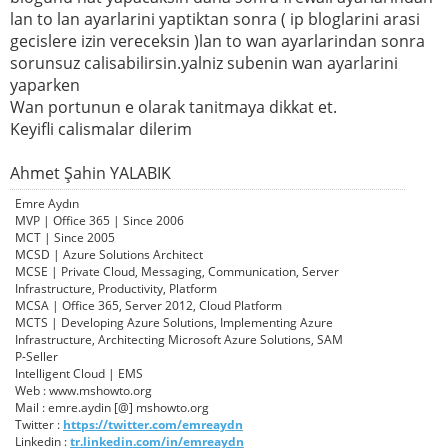
lan to lan ayarlarini yaptiktan sonra ( ip bloglarini arasi
gecislere izin vereceksin )lan to wan ayarlarindan sonra
sorunsuz calisabilirsin.yalniz subenin wan ayarlarini
yaparken
Wan portunun e olarak tanitmaya dikkat et.
Keyifli calismalar dilerim
Ahmet Şahin YALABIK
Emre Aydın
MVP | Office 365 | Since 2006
MCT | Since 2005
MCSD | Azure Solutions Architect
MCSE | Private Cloud, Messaging, Communication, Server
Infrastructure, Productivity, Platform
MCSA | Office 365, Server 2012, Cloud Platform
MCTS | Developing Azure Solutions, Implementing Azure
Infrastructure, Architecting Microsoft Azure Solutions, SAM
P-Seller
Intelligent Cloud | EMS
Web : www.mshowto.org
Mail : emre.aydin [@] mshowto.org
Twitter :
https://twitter.com/emreaydn
Linkedin :
tr.linkedin.com/in/emreaydn