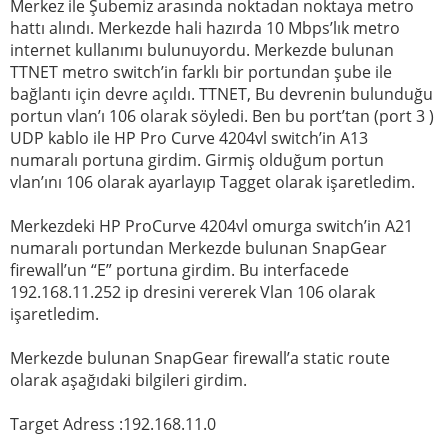
Merkez ile Şubemiz arasında noktadan noktaya metro
hattı alındı. Merkezde hali hazırda 10 Mbps’lık metro
internet kullanımı bulunuyordu. Merkezde bulunan
TTNET metro switch’in farklı bir portundan şube ile
bağlantı için devre açıldı. TTNET, Bu devrenin bulunduğu
portun vlan’ı 106 olarak söyledi. Ben bu port’tan (port 3 )
UDP kablo ile HP Pro Curve 4204vl switch’in A13
numaralı portuna girdim. Girmiş olduğum portun
vlan’ını 106 olarak ayarlayıp Tagget olarak işaretledim.
Merkezdeki HP ProCurve 4204vl omurga switch’in A21
numaralı portundan Merkezde bulunan SnapGear
firewall’un “E” portuna girdim. Bu interfacede
192.168.11.252 ip dresini vererek Vlan 106 olarak
işaretledim.
Merkezde bulunan SnapGear firewall’a static route
olarak aşağıdaki bilgileri girdim.
Target Adress :192.168.11.0