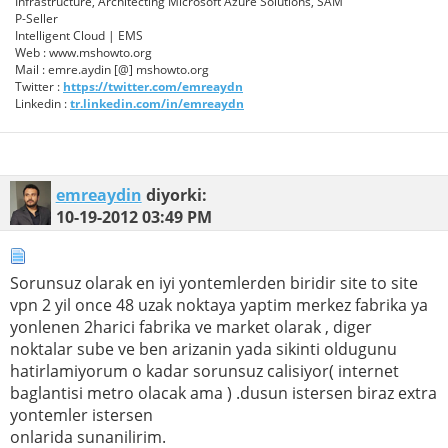
Infrastructure, Architecting Microsoft Azure Solutions, SAM
P-Seller
Intelligent Cloud | EMS
Web : www.mshowto.org
Mail : emre.aydin [@] mshowto.org
Twitter :
https://twitter.com/emreaydn
Linkedin :
tr.linkedin.com/in/emreaydn
emreaydin
diyorki:
10-19-2012
03:49 PM
Sorunsuz olarak en iyi yontemlerden biridir site to site
vpn 2 yil once 48 uzak noktaya yaptim merkez fabrika ya
yonlenen 2harici fabrika ve market olarak , diger
noktalar sube ve ben arizanin yada sikinti oldugunu
hatirlamiyorum o kadar sorunsuz calisiyor( internet
baglantisi metro olacak ama ) .dusun istersen biraz extra
yontemler istersen
onlarida sunanilirim.