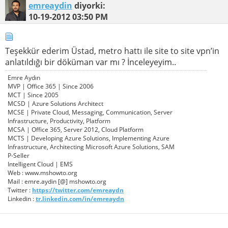
emreaydin
diyorki:
10-19-2012
03:50 PM
Teşekkür ederim Üstad, metro hattı ile site to site vpn’in
anlatıldığı bir döküman var mı ? İnceleyeyim..
Emre Aydın
MVP | Office 365 | Since 2006
MCT | Since 2005
MCSD | Azure Solutions Architect
MCSE | Private Cloud, Messaging, Communication, Server
Infrastructure, Productivity, Platform
MCSA | Office 365, Server 2012, Cloud Platform
MCTS | Developing Azure Solutions, Implementing Azure
Infrastructure, Architecting Microsoft Azure Solutions, SAM
P-Seller
Intelligent Cloud | EMS
Web : www.mshowto.org
Mail : emre.aydin [@] mshowto.org
Twitter :
https://twitter.com/emreaydn
Linkedin :
tr.linkedin.com/in/emreaydn