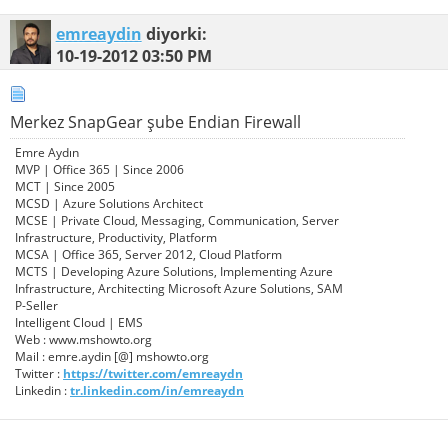
emreaydin
diyorki:
10-19-2012
03:50 PM
Merkez SnapGear şube Endian Firewall
Emre Aydın
MVP | Office 365 | Since 2006
MCT | Since 2005
MCSD | Azure Solutions Architect
MCSE | Private Cloud, Messaging, Communication, Server
Infrastructure, Productivity, Platform
MCSA | Office 365, Server 2012, Cloud Platform
MCTS | Developing Azure Solutions, Implementing Azure
Infrastructure, Architecting Microsoft Azure Solutions, SAM
P-Seller
Intelligent Cloud | EMS
Web : www.mshowto.org
Mail : emre.aydin [@] mshowto.org
Twitter :
https://twitter.com/emreaydn
Linkedin :
tr.linkedin.com/in/emreaydn