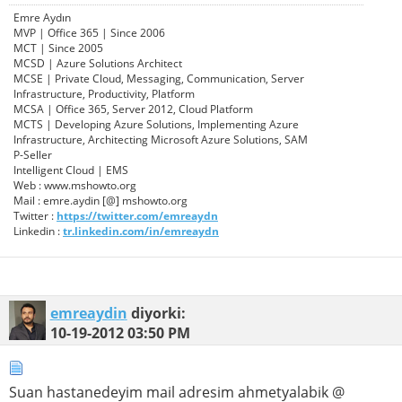
Emre Aydın
MVP | Office 365 | Since 2006
MCT | Since 2005
MCSD | Azure Solutions Architect
MCSE | Private Cloud, Messaging, Communication, Server
Infrastructure, Productivity, Platform
MCSA | Office 365, Server 2012, Cloud Platform
MCTS | Developing Azure Solutions, Implementing Azure
Infrastructure, Architecting Microsoft Azure Solutions, SAM
P-Seller
Intelligent Cloud | EMS
Web : www.mshowto.org
Mail : emre.aydin [@] mshowto.org
Twitter :
https://twitter.com/emreaydn
Linkedin :
tr.linkedin.com/in/emreaydn
emreaydin
diyorki:
10-19-2012
03:50 PM
Suan hastanedeyim mail adresim ahmetyalabik @