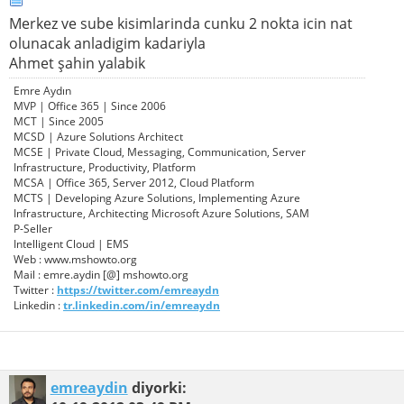
Merkez ve sube kisimlarinda cunku 2 nokta icin nat
olunacak anladigim kadariyla
Ahmet şahin yalabik
Emre Aydın
MVP | Office 365 | Since 2006
MCT | Since 2005
MCSD | Azure Solutions Architect
MCSE | Private Cloud, Messaging, Communication, Server
Infrastructure, Productivity, Platform
MCSA | Office 365, Server 2012, Cloud Platform
MCTS | Developing Azure Solutions, Implementing Azure
Infrastructure, Architecting Microsoft Azure Solutions, SAM
P-Seller
Intelligent Cloud | EMS
Web : www.mshowto.org
Mail : emre.aydin [@] mshowto.org
Twitter :
https://twitter.com/emreaydn
Linkedin :
tr.linkedin.com/in/emreaydn
emreaydin
diyorki: