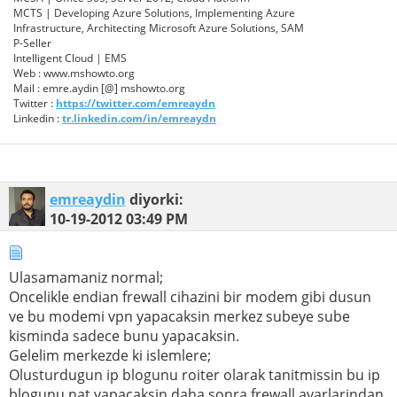
MCTS | Developing Azure Solutions, Implementing Azure
Infrastructure, Architecting Microsoft Azure Solutions, SAM
P-Seller
Intelligent Cloud | EMS
Web : www.mshowto.org
Mail : emre.aydin [@] mshowto.org
Twitter :
https://twitter.com/emreaydn
Linkedin :
tr.linkedin.com/in/emreaydn
emreaydin
diyorki:
10-19-2012
03:49 PM
Ulasamamaniz normal;
Oncelikle endian frewall cihazini bir modem gibi dusun
ve bu modemi vpn yapacaksin merkez subeye sube
kisminda sadece bunu yapacaksin.
Gelelim merkezde ki islemlere;
Olusturdugun ip blogunu roiter olarak tanitmissin bu ip
blogunu nat yapacaksin daha sonra frewall ayarlarindan