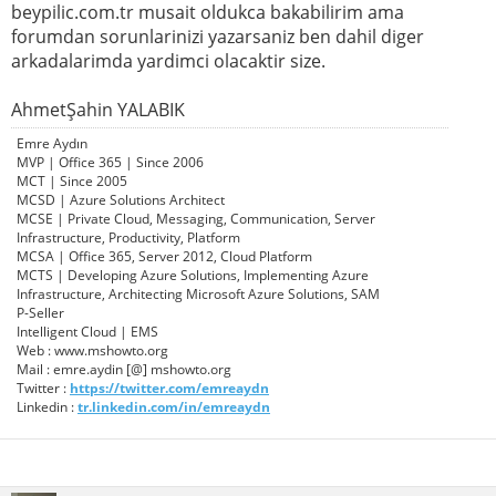
beypilic.com.tr musait oldukca bakabilirim ama
forumdan sorunlarinizi yazarsaniz ben dahil diger
arkadalarimda yardimci olacaktir size.
AhmetŞahin YALABIK
Emre Aydın
MVP | Office 365 | Since 2006
MCT | Since 2005
MCSD | Azure Solutions Architect
MCSE | Private Cloud, Messaging, Communication, Server
Infrastructure, Productivity, Platform
MCSA | Office 365, Server 2012, Cloud Platform
MCTS | Developing Azure Solutions, Implementing Azure
Infrastructure, Architecting Microsoft Azure Solutions, SAM
P-Seller
Intelligent Cloud | EMS
Web : www.mshowto.org
Mail : emre.aydin [@] mshowto.org
Twitter :
https://twitter.com/emreaydn
Linkedin :
tr.linkedin.com/in/emreaydn