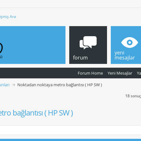
işmiş Ara
yeni
forum
mesajlar
Forum Home
Yeni Mesajlar
Y
nları
Noktadan noktaya metro bağlantısı ( HP SW )
18 sonuçt
o bağlantısı ( HP SW )