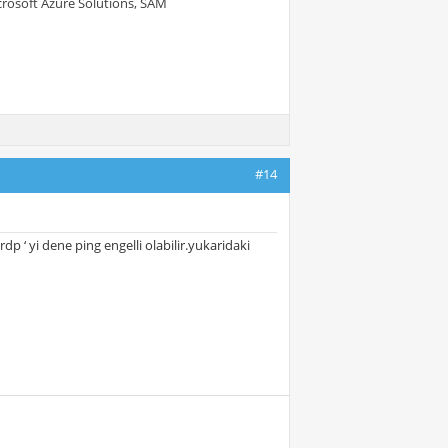
crosoft Azure Solutions, SAM
#14
dp ‘ yi dene ping engelli olabilir.yukaridaki