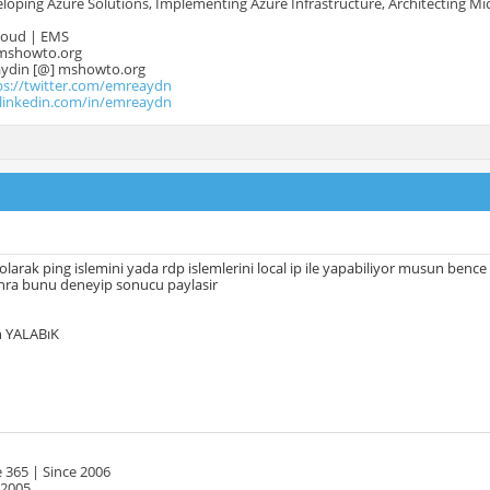
oping Azure Solutions, Implementing Azure Infrastructure, Architecting Mi
Cloud | EMS
mshowto.org
.aydin [@] mshowto.org
ps://twitter.com/emreaydn
.linkedin.com/in/emreaydn
larak ping islemini yada rdp islemlerini local ip ile yapabiliyor musun bence r
nra bunu deneyip sonucu paylasir
n YALABıK
 365 | Since 2006
 2005