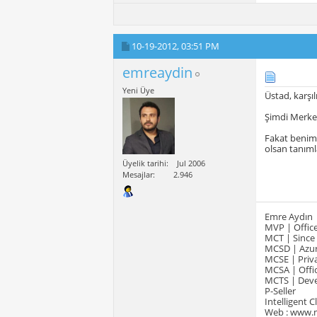
10-19-2012,
03:51 PM
emreaydin
Yeni Üye
Üstad, karşıl
Şimdi Merke
Fakat benim 
olsan tanım
Üyelik tarihi
Jul 2006
Mesajlar
2.946
Emre Aydın
MVP | Office
MCT | Since
MCSD | Azur
MCSE | Priva
MCSA | Offic
MCTS | Devel
P-Seller
Intelligent 
Web : www.