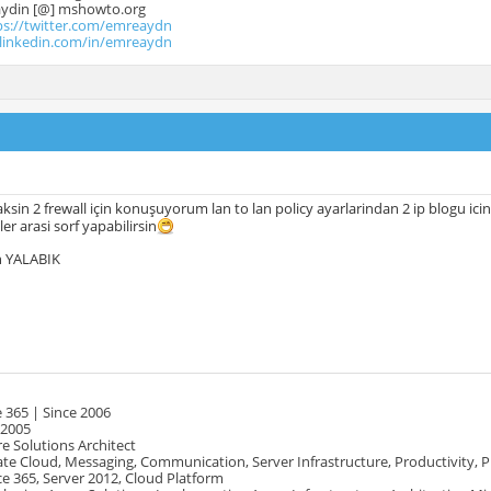
.aydin [@] mshowto.org
ps://twitter.com/emreaydn
.linkedin.com/in/emreaydn
ksin 2 frewall için konuşuyorum lan to lan policy ayarlarindan 2 ip blogu icin
er arasi sorf yapabilirsin
n YALABIK
 365 | Since 2006
 2005
e Solutions Architect
te Cloud, Messaging, Communication, Server Infrastructure, Productivity, 
e 365, Server 2012, Cloud Platform