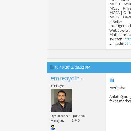
MCSD | Azur
MCSE | Priva
MCSA | Offic
MCTS | Devel
P-Seller
Intelligent 
Web : www.
Mail : emre
Twitter :
htt
Linkedin :
tr
10-19-2012,
03:52 PM
emreaydin
Yeni Üye
Merhaba,
Anlattığınız
fakat merke
Üyelik tarihi
Jul 2006
Mesajlar
2.946