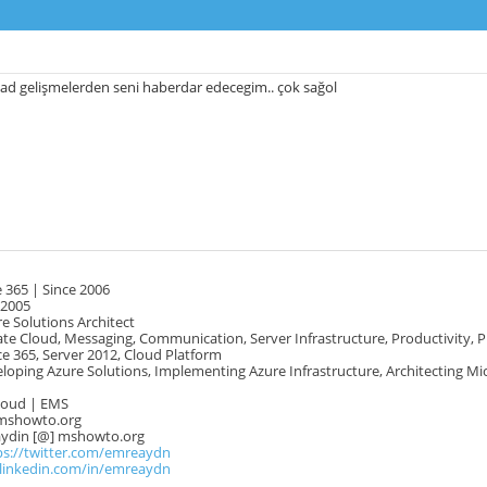
d gelişmelerden seni haberdar edecegim.. çok sağol
 365 | Since 2006
 2005
e Solutions Architect
te Cloud, Messaging, Communication, Server Infrastructure, Productivity, 
e 365, Server 2012, Cloud Platform
oping Azure Solutions, Implementing Azure Infrastructure, Architecting Mi
Cloud | EMS
mshowto.org
.aydin [@] mshowto.org
ps://twitter.com/emreaydn
.linkedin.com/in/emreaydn