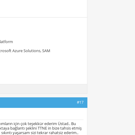
Platform
crosoft Azure Solutions, SAM
#17
dımların için çok teşekkür ederim Üstad.. Bu
aya bağlantı şeklini TTNE in bize tahsis etmiş
kıntı yaşarsam sizi tekrar rahatsiz ederim..