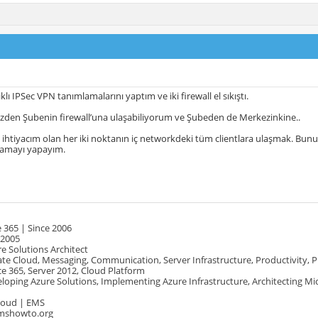
ıklı IPSec VPN tanımlamalarını yaptım ve iki firewall el sıkıştı.
zden Şubenin firewall’una ulaşabiliyorum ve Şubeden de Merkezinkine..
ihtiyacım olan her iki noktanın iç networkdeki tüm clientlara ulaşmak. Bunu p
lamayı yapayım.
 365 | Since 2006
 2005
e Solutions Architect
te Cloud, Messaging, Communication, Server Infrastructure, Productivity, 
e 365, Server 2012, Cloud Platform
oping Azure Solutions, Implementing Azure Infrastructure, Architecting Mi
Cloud | EMS
mshowto.org