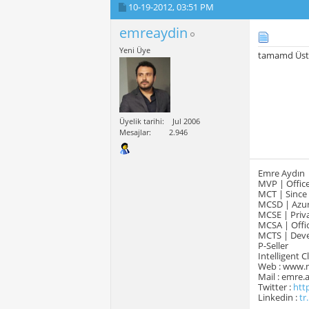
10-19-2012,
03:51 PM
emreaydin
Yeni Üye
tamamd Üsta
Üyelik tarihi
Jul 2006
Mesajlar
2.946
Emre Aydın
MVP | Office
MCT | Since
MCSD | Azur
MCSE | Priva
MCSA | Offic
MCTS | Devel
P-Seller
Intelligent 
Web : www.
Mail : emre
Twitter :
htt
Linkedin :
tr