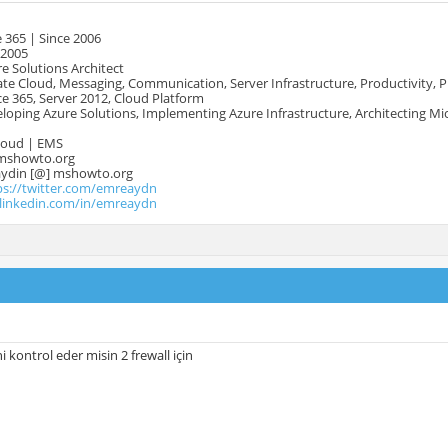
 365 | Since 2006
 2005
e Solutions Architect
te Cloud, Messaging, Communication, Server Infrastructure, Productivity, 
e 365, Server 2012, Cloud Platform
oping Azure Solutions, Implementing Azure Infrastructure, Architecting Mi
Cloud | EMS
mshowto.org
.aydin [@] mshowto.org
ps://twitter.com/emreaydn
.linkedin.com/in/emreaydn
i kontrol eder misin 2 frewall için