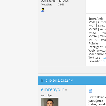
Üyelik tarihi
Jul 2006
Mesajlar
2.946
Emre Aydın
MVP | Office
MCT | Since
MCSD | Azur
MCSE | Priva
MCSA | Offic
MCTS | Devel
P-Seller
Intelligent 
Web : www.
Mail : emre
Twitter :
htt
Linkedin :
tr
10-19-2012,
03:52 PM
emreaydin
Yeni Üye
Evet tekrar 
yaptığımız m
olduğu özel 