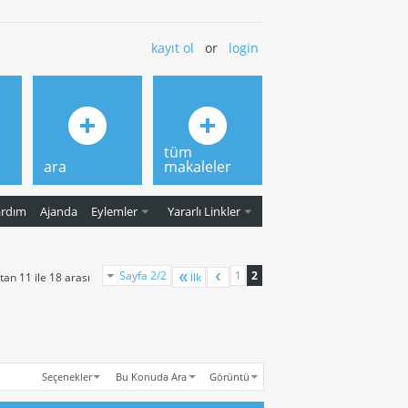
kayıt ol
or
login
tüm
ara
makaleler
ardım
Ajanda
Eylemler
Yararlı Linkler
Sayfa 2/2
1
2
an 11 ile 18 arası
İlk
Seçenekler
Bu Konuda Ara
Görüntü