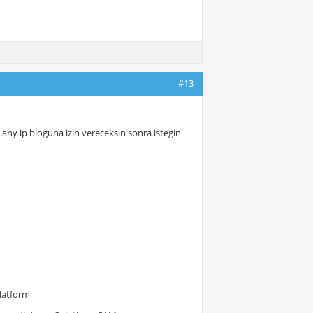
#13
 any ip bloguna izin vereceksin sonra istegin
Platform