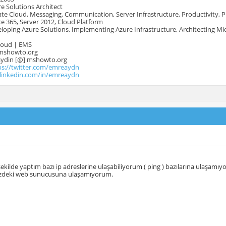
e Solutions Architect
te Cloud, Messaging, Communication, Server Infrastructure, Productivity, 
e 365, Server 2012, Cloud Platform
oping Azure Solutions, Implementing Azure Infrastructure, Architecting Mi
Cloud | EMS
mshowto.org
.aydin [@] mshowto.org
ps://twitter.com/emreaydn
.linkedin.com/in/emreaydn
 şekilde yaptım bazı ip adreslerine ulaşabiliyorum ( ping ) bazılarına ulaşamıy
zdeki web sunucusuna ulaşamıyorum.