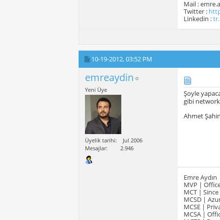
Mail : emre
Twitter :
htt
Linkedin :
tr
10-19-2012,
03:52 PM
emreaydin
Yeni Üye
Şoyle yapaca
gibi networkl
Ahmet Şahi
Üyelik tarihi
Jul 2006
Mesajlar
2.946
Emre Aydın
MVP | Office
MCT | Since
MCSD | Azur
MCSE | Priva
MCSA | Offic