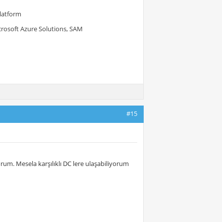
Platform
crosoft Azure Solutions, SAM
#15
orum. Mesela karşılıklı DC lere ulaşabiliyorum