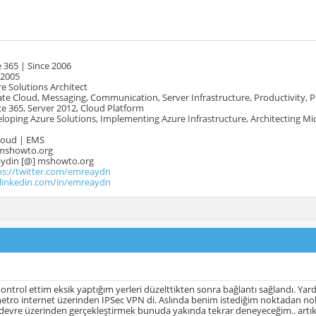
 365 | Since 2006
 2005
e Solutions Architect
te Cloud, Messaging, Communication, Server Infrastructure, Productivity, 
e 365, Server 2012, Cloud Platform
oping Azure Solutions, Implementing Azure Infrastructure, Architecting Mi
Cloud | EMS
mshowto.org
.aydin [@] mshowto.org
ps://twitter.com/emreaydn
.linkedin.com/in/emreaydn
kontrol ettim eksik yaptığım yerleri düzelttikten sonra bağlantı sağlandı. Yar
etro internet üzerinden IPSec VPN di. Aslında benim istediğim noktadan nokt
devre üzerinden gerçekleştirmek bunuda yakında tekrar deneyeceğim.. artık sı