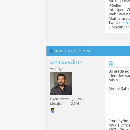
MCTS | Devel
P-Seller
Intelligent 
Web : www.
Mail : emre
Twitter :
htt
Linkedin :
tr
10-19-2012,
03:52 PM
emreaydin
Yeni Üye
Bu arada ek o
islemden so
Misin ?
Ahmet Şahi
Üyelik tarihi
Jul 2006
Mesajlar
2.946
Emre Aydın
MVP | Office
MCT | Since