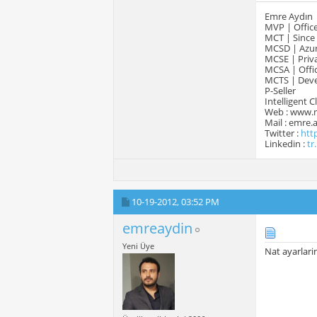
Emre Aydın
MVP | Office
MCT | Since
MCSD | Azur
MCSE | Priva
MCSA | Offic
MCTS | Devel
P-Seller
Intelligent 
Web : www.
Mail : emre
Twitter :
htt
Linkedin :
tr
10-19-2012,
03:52 PM
emreaydin
Yeni Üye
Nat ayarlarin