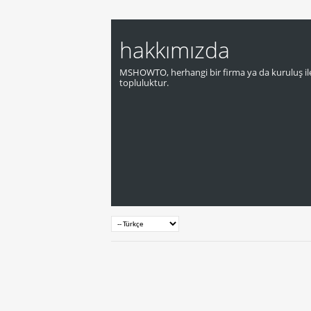
hakkımızda
MSHOWTO, herhangi bir firma ya da kuruluş ile
topluluktur.