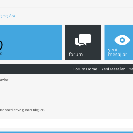
işmiş Ara
yeni
forum
mesajlar
Forum Home
Yeni Mesajlar
Y
azlar
 öneriler ve güncel bilgiler..