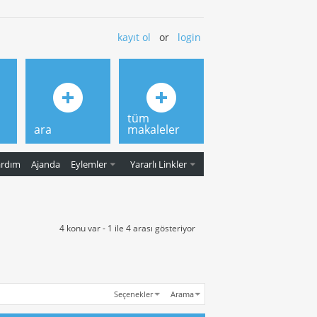
kayıt ol
or
login
tüm
ara
makaleler
ardım
Ajanda
Eylemler
Yararlı Linkler
4 konu var - 1 ile 4 arası gösteriyor
Seçenekler
Arama