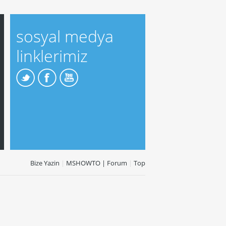
sosyal medya
linklerimiz
Bize Yazin
|
MSHOWTO | Forum
|
Top