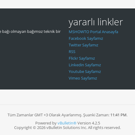
yararlı linkler
 bağı olmayan bağımsız teknik bir
MSHOWTO Portal Anasayfa
Facebook Sayfamız
Twitter Sayfamız
RSS
Flickr Sayfamız
Linkedin Sayfamız
Youtube Sayfamız
Vimeo Sayfamız
Tüm Zamanlar GMT +3 Olarak Ayarlanmış. Şuanki Zaman:
11:41 PM
.
Powered by
vBulletin®
Version 4.2.5
Copyright © 2026 vBulletin Solutions Inc. All rights reserved.