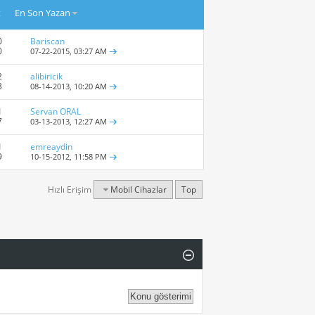
t
En Son Yazan
0
Bariscan
0
07-22-2015,
03:27 AM
2
alibiricik
3
08-14-2013,
10:20 AM
1
Servan ORAL
7
03-13-2013,
12:27 AM
1
emreaydin
9
10-15-2012,
11:58 PM
Hızlı Erişim
Mobil Cihazlar
Top