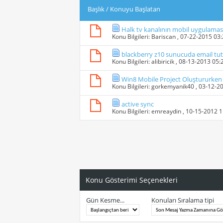
Başlık
/
Konuyu Başlatan
Halk tv kanalının mobil uygulamas
Konu Bilgileri:
Bariscan
, 07-22-2015 03
blackberry z10 sunucuda email tu
Konu Bilgileri:
alibiricik
, 08-13-2013 05
Win8 Mobile Project Oluştururken
Konu Bilgileri:
gorkemyanik40
, 03-12-2
active sync
Konu Bilgileri:
emreaydin
, 10-15-2012 
Konu Gösterimi Seçenekleri
Gün Kesme...
Konuları Sıralama tipi