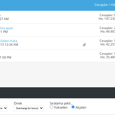
Cevaplar
/
Hi
Cevaplar: 
ı
Hit: 147.23
:27 AM
Cevaplar: 
tma ayarı
Hit: 44.90
:21 PM
Cevaplar: 
 Gelen Hata
Hit: 42.25
013 12:34 AM
Cevaplar: 
Hit: 35.48
11:58 PM
Önek
Sıralama şekli...
Yükselen
Alçalan