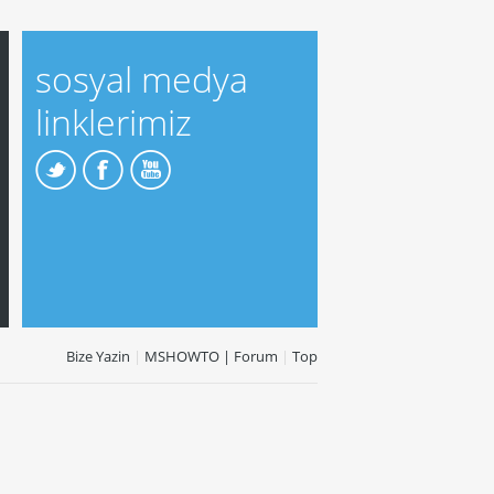
sosyal medya
linklerimiz
Bize Yazin
|
MSHOWTO | Forum
|
Top