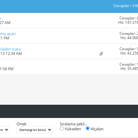
Cevaplar
/
Hi
Cevaplar: 
ı
Hit: 147.21
:27 AM
Cevaplar: 
tma ayarı
Hit: 44.90
:21 PM
Cevaplar: 
 Gelen Hata
Hit: 42.25
013 12:34 AM
Cevaplar: 
Hit: 35.48
11:58 PM
Önek
Sıralama şekli...
Yükselen
Alçalan