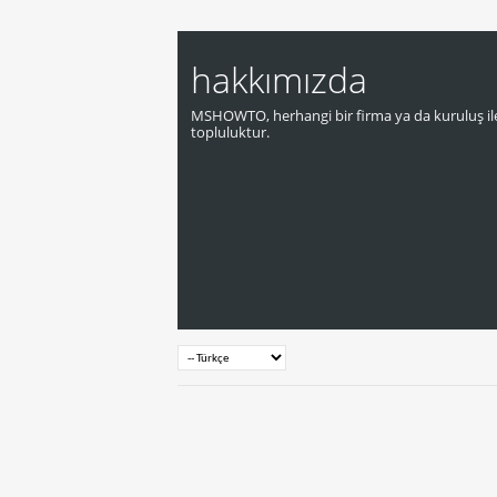
hakkımızda
MSHOWTO, herhangi bir firma ya da kuruluş ile
topluluktur.