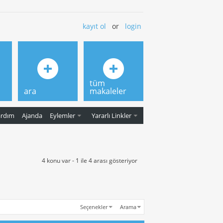
kayıt ol
or
login
tüm
ara
makaleler
ardım
Ajanda
Eylemler
Yararlı Linkler
4 konu var - 1 ile 4 arası gösteriyor
Seçenekler
Arama