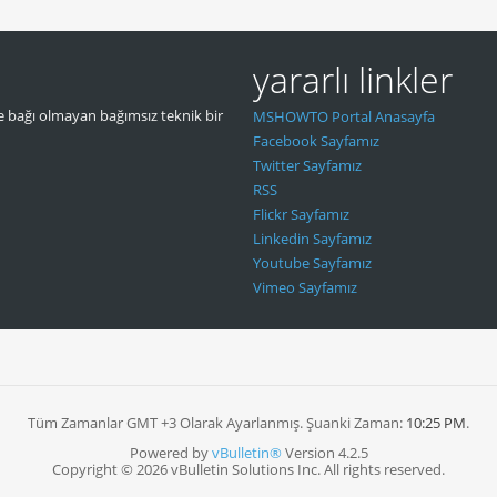
yararlı linkler
 bağı olmayan bağımsız teknik bir
MSHOWTO Portal Anasayfa
Facebook Sayfamız
Twitter Sayfamız
RSS
Flickr Sayfamız
Linkedin Sayfamız
Youtube Sayfamız
Vimeo Sayfamız
Tüm Zamanlar GMT +3 Olarak Ayarlanmış. Şuanki Zaman:
10:25 PM
.
Powered by
vBulletin®
Version 4.2.5
Copyright © 2026 vBulletin Solutions Inc. All rights reserved.