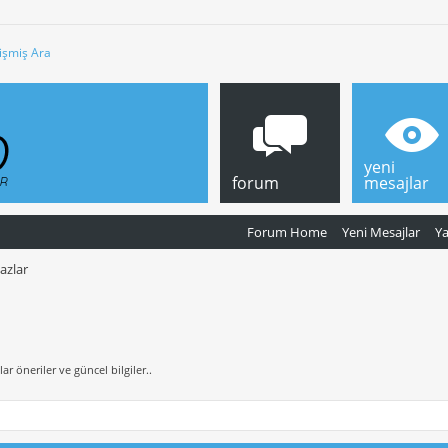
işmiş Ara
yeni
forum
mesajlar
Forum Home
Yeni Mesajlar
Y
azlar
 öneriler ve güncel bilgiler..