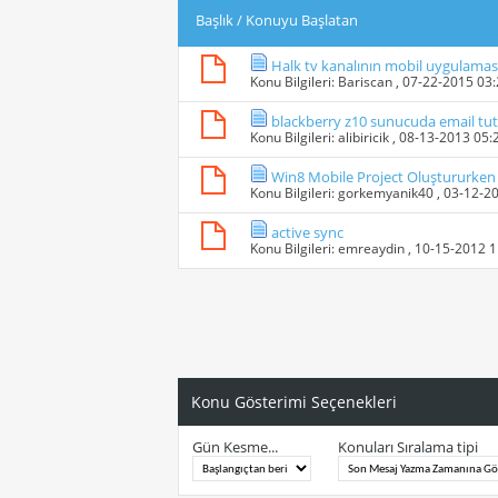
Başlık
/
Konuyu Başlatan
Halk tv kanalının mobil uygulamas
Konu Bilgileri:
Bariscan
, 07-22-2015 03
blackberry z10 sunucuda email tu
Konu Bilgileri:
alibiricik
, 08-13-2013 05
Win8 Mobile Project Oluştururken
Konu Bilgileri:
gorkemyanik40
, 03-12-2
active sync
Konu Bilgileri:
emreaydin
, 10-15-2012 
Konu Gösterimi Seçenekleri
Gün Kesme...
Konuları Sıralama tipi