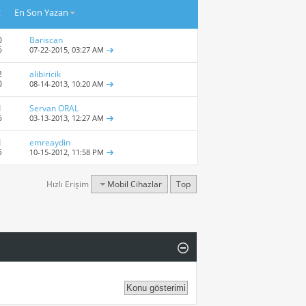
t
En Son Yazan
0
Bariscan
6
07-22-2015,
03:27 AM
2
alibiricik
0
08-14-2013,
10:20 AM
1
Servan ORAL
6
03-13-2013,
12:27 AM
1
emreaydin
5
10-15-2012,
11:58 PM
Hızlı Erişim
Mobil Cihazlar
Top