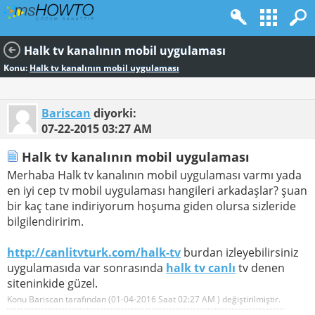
Halk tv kanalının mobil uygulaması
Konu:
Halk tv kanalının mobil uygulaması
Bariscan
diyorki:
07-22-2015
03:27 AM
Halk tv kanalının mobil uygulaması
Merhaba Halk tv kanalının mobil uygulaması varmı yada
en iyi cep tv mobil uygulaması hangileri arkadaşlar? şuan
bir kaç tane indiriyorum hoşuma giden olursa sizleride
bilgilendiririm.
http://canlitvturk.com/halk-tv
burdan izleyebilirsiniz
uygulamasıda var sonrasında
halk tv canlı
tv denen
siteninkide güzel.
Konu Bariscan tarafından (01-04-2016 Saat
02:27 AM
) değiştirilmiştir.