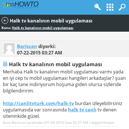
Halk tv kanalının mobil uygulaması
Konu:
Halk tv kanalının mobil uygulaması
Bariscan
diyorki:
07-22-2015
03:27 AM
Halk tv kanalının mobil uygulaması
Merhaba Halk tv kanalının mobil uygulaması varmı yada
en iyi cep tv mobil uygulaması hangileri arkadaşlar? şuan
bir kaç tane indiriyorum hoşuma giden olursa sizleride
bilgilendiririm.
http://canlitvturk.com/halk-tv
burdan izleyebilirsiniz
uygulamasıda var sonrasında
halk tv canlı
tv denen
siteninkide güzel.
Konu Bariscan tarafından (01-04-2016 Saat
02:27 AM
) değiştirilmiştir.