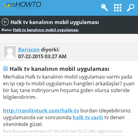
Halk tv kanalının mobil uygulaması
Konu:
Halk tv kanalının mobil uygulaması
Bariscan
diyorki:
07-22-2015
03:27 AM
Halk tv kanalının mobil uygulaması
Merhaba Halk tv kanalının mobil uygulaması varmı yada
en iyi cep tv mobil uygulaması hangileri arkadaşlar? şuan
bir kaç tane indiriyorum hoşuma giden olursa sizleride
bilgilendiririm.
http://canlitvturk.com/halk-tv
burdan izleyebilirsiniz
uygulamasıda var sonrasında
halk tv canlı
tv denen
siteninkide güzel.
Konu Bariscan tarafından (01-04-2016 Saat
02:27 AM
) değiştirilmiştir.