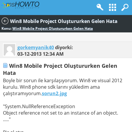
Win8 Mobile Project Oluştururken Gelen Hata
Konu:
Win8 Mobile Project Oluştururken Gelen Hata
gorkemyanik40
diyorki:
03-12-2013
12:34 AM
Win8 Mobile Project Oluştururken Gelen
Hata
Boyle bir sorun ile karşılaşıyorum. Win8 ve visual 2012
kurulu. Win8 phone sdk larını yükledim ama
çalıştıramıyorum.
sorun2.jpg
"System.NullReferenceException
Object reference not set to an instance of an object.
....."