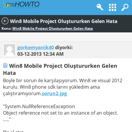
Win8 Mobile Project Oluştururken Gelen Hata
Konu:
Win8 Mobile Project Oluştururken Gelen Hata
gorkemyanik40
diyorki:
03-12-2013
12:34 AM
Win8 Mobile Project Oluştururken Gelen
Hata
Boyle bir sorun ile karşılaşıyorum. Win8 ve visual 2012
kurulu. Win8 phone sdk larını yükledim ama
çalıştıramıyorum.
sorun2.jpg
"System.NullReferenceException
Object reference not set to an instance of an object.
....."