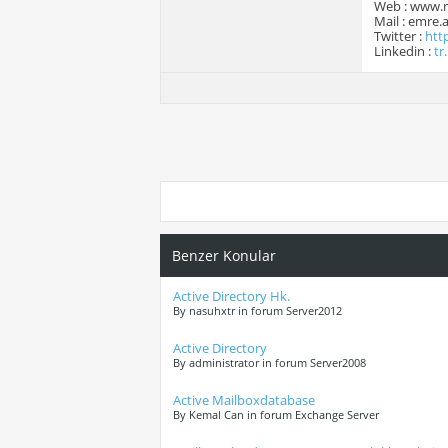
Web : www.
Mail : emre
Twitter :
htt
Linkedin :
tr
Benzer Konular
Active Directory Hk.
By nasuhxtr in forum Server2012
Active Directory
By administrator in forum Server2008
Active Mailboxdatabase
By Kemal Can in forum Exchange Server