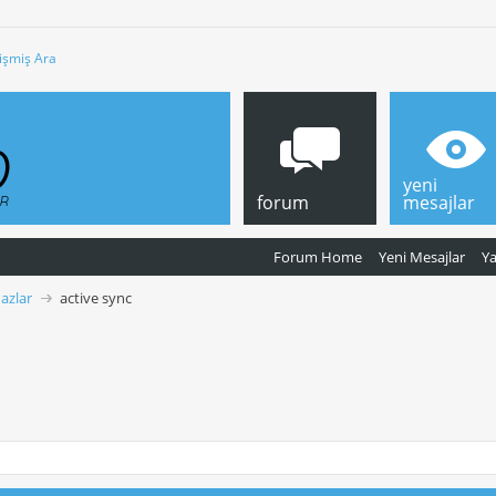
işmiş Ara
yeni
forum
mesajlar
Forum Home
Yeni Mesajlar
Y
azlar
active sync