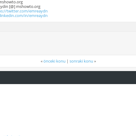
mshowto.org
.aydin [@] mshowto.org
ps://twitter.com/emreaydn
.linkedin.com/in/emreaydn
«
önceki konu
|
sonraki konu
»