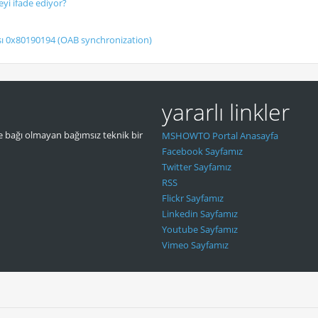
eyi ifade ediyor?
sı 0x80190194 (OAB synchronization)
yararlı linkler
 bağı olmayan bağımsız teknik bir
MSHOWTO Portal Anasayfa
Facebook Sayfamız
Twitter Sayfamız
RSS
Flickr Sayfamız
Linkedin Sayfamız
Youtube Sayfamız
Vimeo Sayfamız