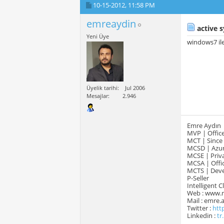
10-15-2012,
11:58 PM
emreaydin
active 
Yeni Üye
windows7 ile
Üyelik tarihi
Jul 2006
Mesajlar
2.946
Emre Aydın
MVP | Office
MCT | Since
MCSD | Azur
MCSE | Priva
MCSA | Offic
MCTS | Devel
P-Seller
Intelligent 
Web : www.
Mail : emre
Twitter :
htt
Linkedin :
tr