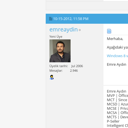
10-15-2012,
11:58 PM
emreaydin
Yeni Üye
Merhaba,
Aşağıdaki yaz
Windows 8 ve
Emre Aydın
Üyelik tarihi
Jul 2006
Mesajlar
2.946
Emre Aydın
MVP | Office
MCT | Since
MCSD | Azur
MCSE | Priva
MCSA | Offic
MCTS | Devel
P-Seller
Intelligent 