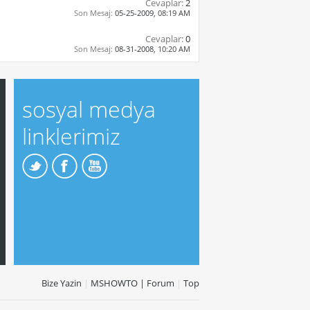
Cevaplar:
2
Son Mesaj:
05-25-2009,
08:19 AM
Cevaplar:
0
Son Mesaj:
08-31-2008,
10:20 AM
sosyal medya
linklerimiz
Bize Yazin
|
MSHOWTO | Forum
|
Top