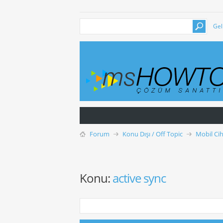
Gel
Forum
Konu Dışı / Off Topic
Mobil Cih
Konu:
active sync