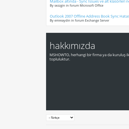
Mailbox altında - Sync Issues ve alt klasörleri n
By sezzgin in forum Microsoft Office
Outlook 2007 Offline Address Book Sync Hata
By emreaydin in forum Exchange Server
hakkımızda
MSHOWTO, herhangi bir firma ya da kuruluş ile
topluluktur.