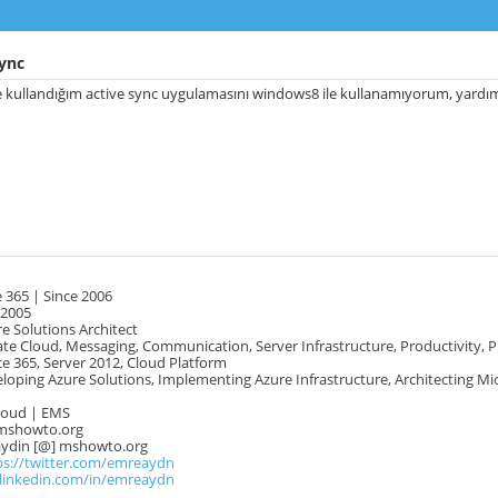
sync
 kullandığım active sync uygulamasını windows8 ile kullanamıyorum, yardımc
 365 | Since 2006
 2005
e Solutions Architect
te Cloud, Messaging, Communication, Server Infrastructure, Productivity, 
e 365, Server 2012, Cloud Platform
oping Azure Solutions, Implementing Azure Infrastructure, Architecting Mi
Cloud | EMS
mshowto.org
.aydin [@] mshowto.org
ps://twitter.com/emreaydn
.linkedin.com/in/emreaydn