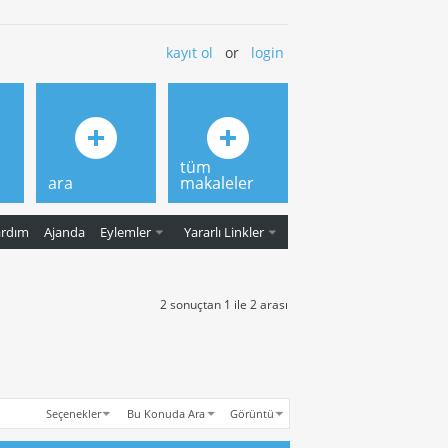
kayıt ol
or
login
tüm
ara
makaleler
ardım
Ajanda
Eylemler
Yararlı Linkler
2 sonuçtan 1 ile 2 arası
Seçenekler
Bu Konuda Ara
Görüntü