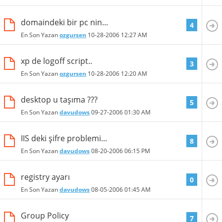
domaindeki bir pc nin...
4
En Son Yazan
ozgursen
10-28-2006
12:27 AM
xp de logoff script..
3
En Son Yazan
ozgursen
10-28-2006
12:20 AM
desktop u taşıma ???
5
En Son Yazan
davudows
09-27-2006
01:30 AM
IIS deki şifre problemi...
8
En Son Yazan
davudows
08-20-2006
06:15 PM
registry ayarı
0
En Son Yazan
davudows
08-05-2006
01:45 AM
Group Policy
7