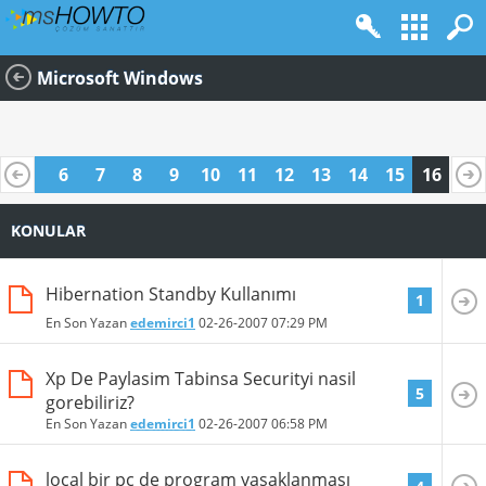
Microsoft Windows
5
6
7
8
9
10
11
12
13
14
15
16
KONULAR
Hibernation Standby Kullanımı
1
En Son Yazan
edemirci1
02-26-2007
07:29 PM
Xp De Paylasim Tabinsa Securityi nasil
5
gorebiliriz?
En Son Yazan
edemirci1
02-26-2007
06:58 PM
local bir pc de program yasaklanması