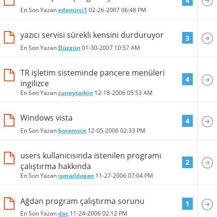
4
En Son Yazan
edemirci1
02-26-2007
06:48 PM
yazıcı servisi sürekli kensini durduruyor
3
En Son Yazan
Düzgün
01-30-2007
10:57 AM
TR işletim sisteminde pancere menüleri
4
ingilizce
En Son Yazan
cuneytarkin
12-18-2006
05:53 AM
Windows vista
4
En Son Yazan
boramsce
12-05-2006
02:33 PM
users kullanıcısında istenilen programı
2
çalıştırma hakkında
En Son Yazan
ismaildogan
11-27-2006
07:04 PM
Ağdan program çalıştırma sorunu
1
En Son Yazan
dac
11-24-2006
02:12 PM