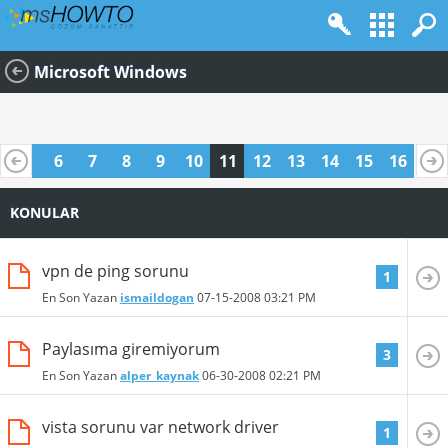
Microsoft Windows
5
6
7
8
9
10
11
12
13
14
15
16
KONULAR
vpn de ping sorunu
1
En Son Yazan
ismaildogan
07-15-2008
03:21 PM
Paylasıma giremiyorum
3
En Son Yazan
alper_kaynak
06-30-2008
02:21 PM
vista sorunu var network driver
1