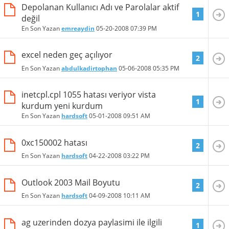
Depolanan Kullanıcı Adı ve Parolalar aktif
1
değil
En Son Yazan
emreaydin
05-20-2008
07:39 PM
excel neden geç açılıyor
2
En Son Yazan
abdulkadirtophan
05-06-2008
05:35 PM
inetcpl.cpl 1055 hatası veriyor vista
1
kurdum yeni kurdum
En Son Yazan
hardsoft
05-01-2008
09:51 AM
0xc150002 hatası
2
En Son Yazan
hardsoft
04-22-2008
03:22 PM
Outlook 2003 Mail Boyutu
2
En Son Yazan
hardsoft
04-09-2008
10:11 AM
ag uzerinden dozya paylasimi ile ilgili
1