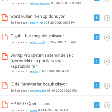
En Son Yazan
ahmettguven
03-28-2008
02:06 PM
word kullanırken xp donuyor
5
En Son Yazan
edemirci1
03-26-2008
06:03 PM
Gigabit hat megabit çalışıyor
2
En Son Yazan
edemirci1
03-26-2008
02:36 AM
WinXp Pro işletim sisteminden Pc
üzerindeki usb portlarını nasıl
1
kapatabilirim?
En Son Yazan
onder
03-20-2008
08:34 PM
IE de Karakterler bozuk çıkıyor.
1
En Son Yazan
emreaydin
03-19-2008
12:26 PM
HP 530 / Open Lisans
7
En Son Yazan
giray
03-14-2008
07:24 AM