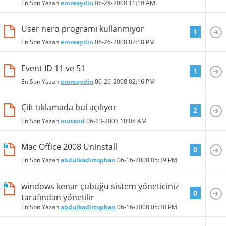
En Son Yazan
emreaydin
06-28-2008
11:10 AM
User nero programı kullanmıyor
1
En Son Yazan
emreaydin
06-26-2008
02:18 PM
Event ID 11 ve 51
1
En Son Yazan
emreaydin
06-26-2008
02:16 PM
Çift tıklamada bul açılıyor
2
En Son Yazan
mutand
06-23-2008
10:08 AM
Mac Office 2008 Uninstall
0
En Son Yazan
abdulkadirtophan
06-16-2008
05:39 PM
windows kenar çubuğu sistem yöneticiniz
0
tarafından yönetilir
En Son Yazan
abdulkadirtophan
06-16-2008
05:38 PM