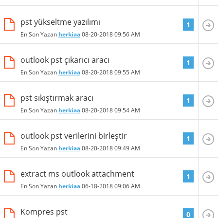
pst yükseltme yazılımı
1
En Son Yazan
herkiaa
08-20-2018
09:56 AM
outlook pst çıkarıcı aracı
1
En Son Yazan
herkiaa
08-20-2018
09:55 AM
pst sıkıştırmak aracı
1
En Son Yazan
herkiaa
08-20-2018
09:54 AM
outlook pst verilerini birleştir
1
En Son Yazan
herkiaa
08-20-2018
09:49 AM
extract ms outlook attachment
1
En Son Yazan
herkiaa
06-18-2018
09:06 AM
Kompres pst
0