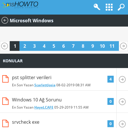
Microsoft Windows
1
2
3
4
5
6
7
8
9
10
11
12
13
14
15
16
KONULAR
pst splitter verileri
4
En Son Yazan
ScarlettJosia
08-02-2019
08:31 AM
Windows 10 Ağ Sorunu
0
En Son Yazan
HayeLCAFE
05-29-2019
11:55 AM
srvcheck exe
0