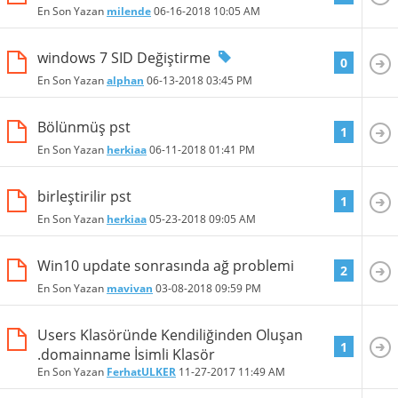
En Son Yazan
milende
06-16-2018
10:05 AM
windows 7 SID Değiştirme
0
En Son Yazan
alphan
06-13-2018
03:45 PM
Bölünmüş pst
1
En Son Yazan
herkiaa
06-11-2018
01:41 PM
birleştirilir pst
1
En Son Yazan
herkiaa
05-23-2018
09:05 AM
Win10 update sonrasında ağ problemi
2
En Son Yazan
mavivan
03-08-2018
09:59 PM
Users Klasöründe Kendiliğinden Oluşan
1
.domainname İsimli Klasör
En Son Yazan
FerhatULKER
11-27-2017
11:49 AM