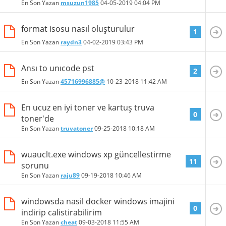
En Son Yazan
msuzun1985
04-05-2019
04:04 PM
format isosu nasıl oluşturulur
1
En Son Yazan
raydn3
04-02-2019
03:43 PM
Ansı to unıcode pst
2
En Son Yazan
45716996885@
10-23-2018
11:42 AM
En ucuz en iyi toner ve kartuş truva
0
toner'de
En Son Yazan
truvatoner
09-25-2018
10:18 AM
wuauclt.exe windows xp güncellestirme
11
sorunu
En Son Yazan
raju89
09-19-2018
10:46 AM
windowsda nasil docker windows imajini
0
indirip calistirabilirim
En Son Yazan
cheat
09-03-2018
11:55 AM