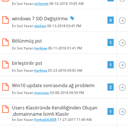
En Son Yazan
milende
06-16-2018
10:05 AM
windows 7 SID Değiştirme
0
En Son Yazan
alphan
06-13-2018
03:45 PM
Bölünmüş pst
1
En Son Yazan
herkiaa
06-11-2018
01:41 PM
birleştirilir pst
1
En Son Yazan
herkiaa
05-23-2018
09:05 AM
Win10 update sonrasında ağ problemi
2
En Son Yazan
mavivan
03-08-2018
09:59 PM
Users Klasöründe Kendiliğinden Oluşan
1
.domainname İsimli Klasör
En Son Yazan
FerhatULKER
11-27-2017
11:49 AM