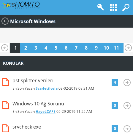
Microsoft Windows
1
2
3
4
5
6
7
8
9
10
11
12
13
14
15
16
KONULAR
pst splitter verileri
4
En Son Yazan
ScarlettJosia
08-02-2019
08:31 AM
Windows 10 Ağ Sorunu
0
En Son Yazan
HayeLCAFE
05-29-2019
11:55 AM
srvcheck exe
0