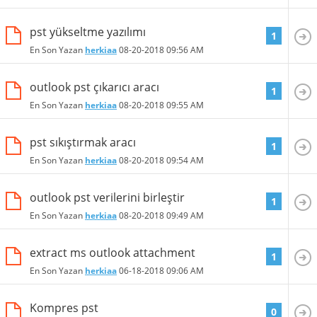
pst yükseltme yazılımı
1
En Son Yazan
herkiaa
08-20-2018
09:56 AM
outlook pst çıkarıcı aracı
1
En Son Yazan
herkiaa
08-20-2018
09:55 AM
pst sıkıştırmak aracı
1
En Son Yazan
herkiaa
08-20-2018
09:54 AM
outlook pst verilerini birleştir
1
En Son Yazan
herkiaa
08-20-2018
09:49 AM
extract ms outlook attachment
1
En Son Yazan
herkiaa
06-18-2018
09:06 AM
Kompres pst
0