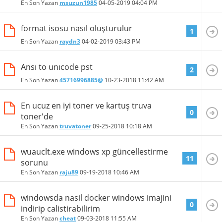
En Son Yazan
msuzun1985
04-05-2019
04:04 PM
format isosu nasıl oluşturulur
1
En Son Yazan
raydn3
04-02-2019
03:43 PM
Ansı to unıcode pst
2
En Son Yazan
45716996885@
10-23-2018
11:42 AM
En ucuz en iyi toner ve kartuş truva
0
toner'de
En Son Yazan
truvatoner
09-25-2018
10:18 AM
wuauclt.exe windows xp güncellestirme
11
sorunu
En Son Yazan
raju89
09-19-2018
10:46 AM
windowsda nasil docker windows imajini
0
indirip calistirabilirim
En Son Yazan
cheat
09-03-2018
11:55 AM