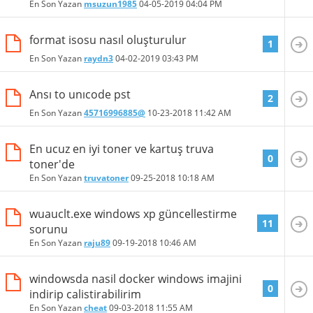
En Son Yazan
msuzun1985
04-05-2019
04:04 PM
format isosu nasıl oluşturulur
1
En Son Yazan
raydn3
04-02-2019
03:43 PM
Ansı to unıcode pst
2
En Son Yazan
45716996885@
10-23-2018
11:42 AM
En ucuz en iyi toner ve kartuş truva
0
toner'de
En Son Yazan
truvatoner
09-25-2018
10:18 AM
wuauclt.exe windows xp güncellestirme
11
sorunu
En Son Yazan
raju89
09-19-2018
10:46 AM
windowsda nasil docker windows imajini
0
indirip calistirabilirim
En Son Yazan
cheat
09-03-2018
11:55 AM