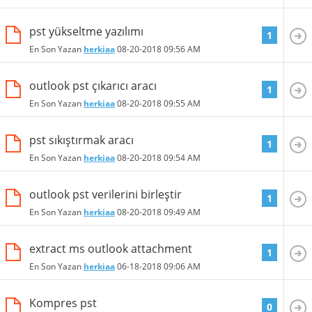
pst yükseltme yazılımı
1
En Son Yazan
herkiaa
08-20-2018
09:56 AM
outlook pst çıkarıcı aracı
1
En Son Yazan
herkiaa
08-20-2018
09:55 AM
pst sıkıştırmak aracı
1
En Son Yazan
herkiaa
08-20-2018
09:54 AM
outlook pst verilerini birleştir
1
En Son Yazan
herkiaa
08-20-2018
09:49 AM
extract ms outlook attachment
1
En Son Yazan
herkiaa
06-18-2018
09:06 AM
Kompres pst
0