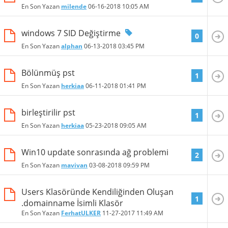
En Son Yazan
milende
06-16-2018
10:05 AM
windows 7 SID Değiştirme
0
En Son Yazan
alphan
06-13-2018
03:45 PM
Bölünmüş pst
1
En Son Yazan
herkiaa
06-11-2018
01:41 PM
birleştirilir pst
1
En Son Yazan
herkiaa
05-23-2018
09:05 AM
Win10 update sonrasında ağ problemi
2
En Son Yazan
mavivan
03-08-2018
09:59 PM
Users Klasöründe Kendiliğinden Oluşan
1
.domainname İsimli Klasör
En Son Yazan
FerhatULKER
11-27-2017
11:49 AM