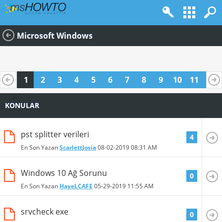
Microsoft Windows
1
2
3
4
5
6
7
8
9
10
11
12
13
14
15
16
KONULAR
pst splitter verileri
4
En Son Yazan
ScarlettJosia
08-02-2019
08:31 AM
Windows 10 Ağ Sorunu
0
En Son Yazan
HayeLCAFE
05-29-2019
11:55 AM
srvcheck exe
0