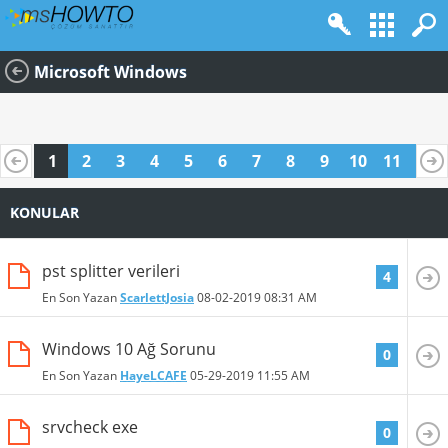
Microsoft Windows
1
2
3
4
5
6
7
8
9
10
11
12
13
14
15
16
KONULAR
pst splitter verileri
4
En Son Yazan
ScarlettJosia
08-02-2019
08:31 AM
Windows 10 Ağ Sorunu
0
En Son Yazan
HayeLCAFE
05-29-2019
11:55 AM
srvcheck exe
0