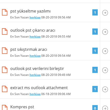
pst yükseltme yazılımı
1
En Son Yazan
herkiaa
08-20-2018
09:56 AM
outlook pst çıkarıcı aracı
1
En Son Yazan
herkiaa
08-20-2018
09:55 AM
pst sıkıştırmak aracı
1
En Son Yazan
herkiaa
08-20-2018
09:54 AM
outlook pst verilerini birleştir
1
En Son Yazan
herkiaa
08-20-2018
09:49 AM
extract ms outlook attachment
1
En Son Yazan
herkiaa
06-18-2018
09:06 AM
Kompres pst
0