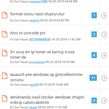
En Son Yazan
msuzun1985
04-05-2019
04:04 PM
format isosu nasıl oluşturulur
1
En Son Yazan
raydn3
04-02-2019
03:43 PM
Ansı to unıcode pst
2
En Son Yazan
45716996885@
10-23-2018
11:42 AM
En ucuz en iyi toner ve kartuş truva
0
toner'de
En Son Yazan
truvatoner
09-25-2018
10:18 AM
wuauclt.exe windows xp güncellestirme
11
sorunu
En Son Yazan
raju89
09-19-2018
10:46 AM
windowsda nasil docker windows imajini
0
indirip calistirabilirim
En Son Yazan
cheat
09-03-2018
11:55 AM