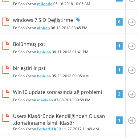
En Son Yazan
milende
06-16-2018
10:05 AM
windows 7 SID Değiştirme
0
En Son Yazan
alphan
06-13-2018
03:45 PM
Bölünmüş pst
1
En Son Yazan
herkiaa
06-11-2018
01:41 PM
birleştirilir pst
1
En Son Yazan
herkiaa
05-23-2018
09:05 AM
Win10 update sonrasında ağ problemi
2
En Son Yazan
mavivan
03-08-2018
09:59 PM
Users Klasöründe Kendiliğinden Oluşan
1
.domainname İsimli Klasör
En Son Yazan
FerhatULKER
11-27-2017
11:49 AM