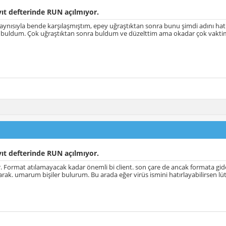
ıt defterinde RUN açılmıyor.
ynısıyla bende karşılaşmıştım, epey uğraştıktan sonra bunu şimdi adını hatı
e buldum. Çok uğraştıktan sonra buldum ve düzelttim ama okadar çok vaktim
ıt defterinde RUN açılmıyor.
. Format atılamayacak kadar önemli bi client. son çare de ancak formata g
karak. umarum bişiler bulurum. Bu arada eğer virüs ismini hatırlayabilirsen lüt