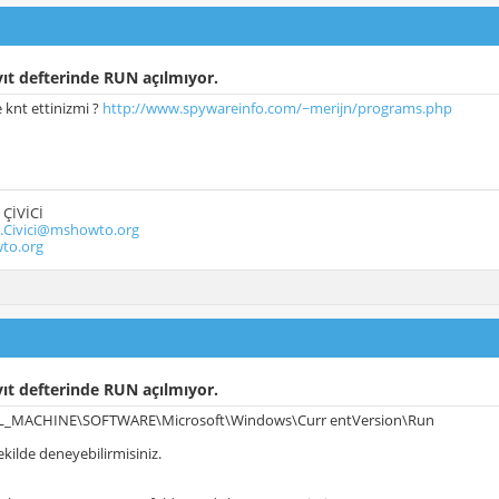
ıt defterinde RUN açılmıyor.
e knt ettinizmi ?
http://www.spywareinfo.com/~merijn/programs.php
ÇİVİCİ
ivici@mshowto.org
to.org
ıt defterinde RUN açılmıyor.
_MACHINE\SOFTWARE\Microsoft\Windows\Curr entVersion\Run
ekilde deneyebilirmisiniz.