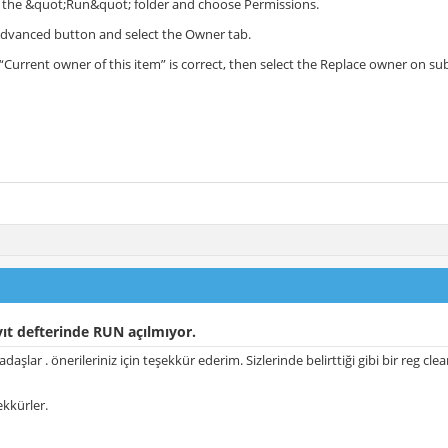
ck the &quot;Run&quot; folder and choose Permissions.
 Advanced button and select the Owner tab.
e “Current owner of this item” is correct, then select the Replace owner on s
ıt defterinde RUN açılmıyor.
daşlar . önerileriniz için teşekkür ederim. Sizlerinde belirttiği gibi bir reg 
ekkürler.