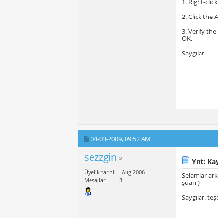
1. Right-cli
2. Click the
3. Verify th
OK.
Saygılar.
04-03-2009,
09:52 AM
sezzgin
Ynt: Kay
Üyelik tarihi
Aug 2006
Selamlar arka
Mesajlar
3
şuan )
Saygılar. teş