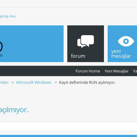
işmiş Ara
yeni
forum
mesajlar
Forum Home
Yeni Mesajlar
Y
mları
Microsoft Windows
Kayıt defterinde RUN açılmıyor.
açılmıyor.