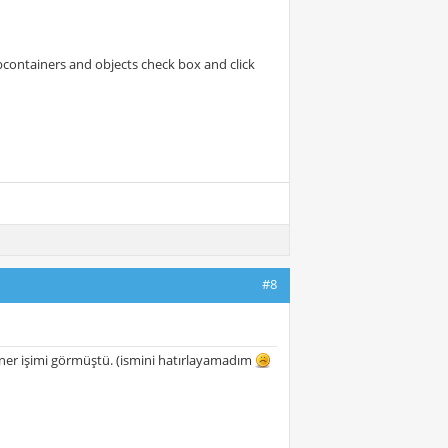
ubcontainers and objects check box and click
#8
cleaner işimi görmüştü. (ismini hatırlayamadım