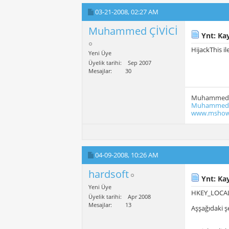
03-21-2008,
02:27 AM
Muhammed ÇİVİCİ
Ynt: Kay
HijackThis il
Yeni Üye
Üyelik tarihi
Sep 2007
Mesajlar
30
Muhammed 
Muhammed.C
www.mshow
04-09-2008,
10:26 AM
hardsoft
Ynt: Kay
Yeni Üye
HKEY_LOCAL
Üyelik tarihi
Apr 2008
Mesajlar
13
Aşşağıdaki ş