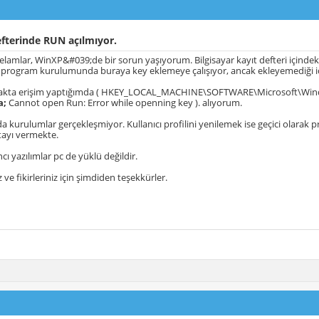
fterinde RUN açılmıyor.
elamlar, WinXP&#039;de bir sorun yaşıyorum. Bilgisayar kayıt defteri içinde
 program kurulumunda buraya key eklemeye çalışıyor, ancak ekleyemediği iç
rakta erişim yaptığımda ( HKEY_LOCAL_MACHINE\SOFTWARE\Microsoft\Win
a;
Cannot open Run: Error while openning key ). alıyorum.
 da kurulumlar gerçekleşmiyor. Kullanıcı profilini yenilemek ise geçici olarak
tayı vermekte.
cı yazılımlar pc de yüklü değildir.
 ve fikirleriniz için şimdiden teşekkürler.