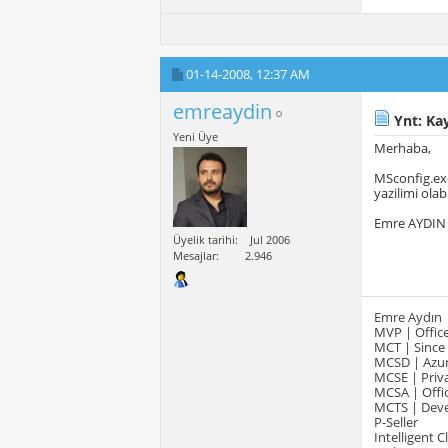
01-14-2008,
12:37 AM
emreaydin
Ynt: Kay
Yeni Üye
Merhaba,
MSconfig.exe
yazilimi olab
Emre AYDIN
Üyelik tarihi
Jul 2006
Mesajlar
2.946
Emre Aydın
MVP | Office
MCT | Since
MCSD | Azur
MCSE | Priva
MCSA | Offic
MCTS | Devel
P-Seller
Intelligent 