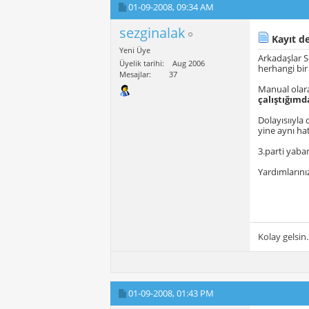
01-09-2008,
09:34 AM
sezginalak
Kayıt de
Yeni Üye
Arkadaşlar S
Üyelik tarihi
Aug 2006
herhangi bir
Mesajlar
37
Manual ola
çalıştığımd
Dolayısııyla
yine aynı ha
3.parti yaban
Yardımlarınız
Kolay gelsin.
01-09-2008,
01:43 PM