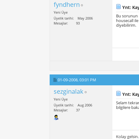
fyndhern
Ynt: Kay
Yeni Üye
Bu sorunun a
Üyelik tarihi
May 2006
housecall il
Mesajlar
93
diyebilirim.
01-09-2008,
03:01 PM
sezginalak
Ynt: Kay
Yeni Üye
Selam tekrar
Üyelik tarihi
Aug 2006
bilgilere ba
Mesajlar
37
Kolay gelsin.