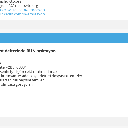
mshowto.org
.aydin [@] mshowto.org
ps://twitter.com/emreaydn
.linkedin.com/in/emreaydn
ıt defterinde RUN açılmıyor.
n
sterv2Build3334
enin işini görecektir tahminim ce
kurarsan 15 adet kayıt defteri dosyasını temizler.
rarsan full hepsini temiler.
e olmazsa görüşelim