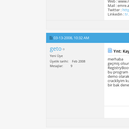
Web : www.
Mail : emre
Twitter :
htt
Linkedin :
tr
03-13-2008,
10:32 AM
geto
Ynt: Kay
Yeni Üye
merhaba
Üyelik tarihi
Feb 2008
geçmiş olsu
Mesajlar
9
RegistryBoo
bu program s
demo olarak 
crackliyim ku
bir bak den