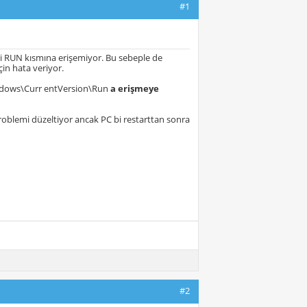
#1
ki RUN kısmına erişemiyor. Bu sebeple de
in hata veriyor.
dows\Curr entVersion\Run
a erişmeye
 problemi düzeltiyor ancak PC bi restarttan sonra
#2