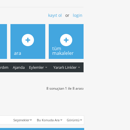
kayıt ol
or
login
tüm
ara
makaleler
ardım
Ajanda
Eylemler
Yararlı Linkler
8 sonuçtan 1 ile 8 arası
Seçenekler
Bu Konuda Ara
Görüntü