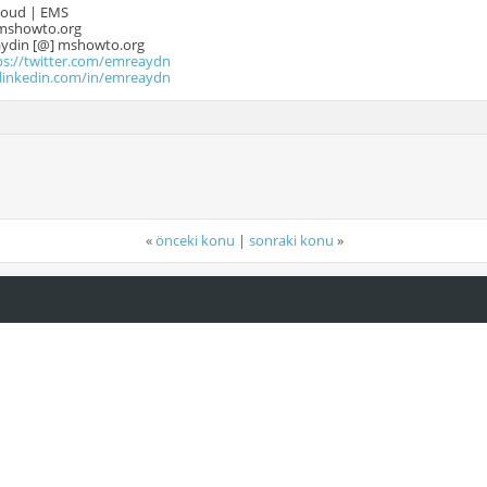
Cloud | EMS
mshowto.org
.aydin [@] mshowto.org
ps://twitter.com/emreaydn
.linkedin.com/in/emreaydn
«
önceki konu
|
sonraki konu
»
İ