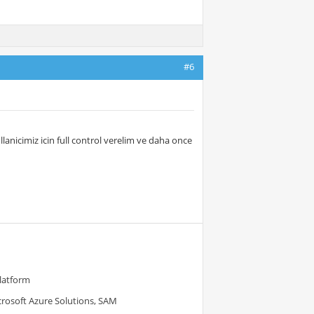
#6
nicimiz icin full control verelim ve daha once
Platform
crosoft Azure Solutions, SAM