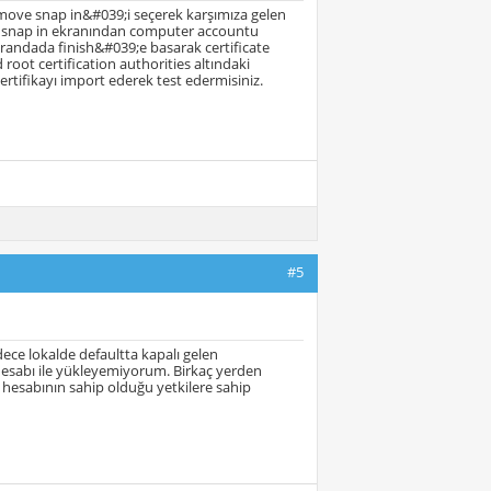
ve snap in&#039;i seçerek karşımıza gelen
tes snap in ekranından computer accountu
krandada finish&#039;e basarak certificate
root certification authorities altındaki
ertifikayı import ederek test edermisiniz.
#5
ce lokalde defaultta kapalı gelen
 hesabı ile yükleyemiyorum. Birkaç yerden
 hesabının sahip olduğu yetkilere sahip