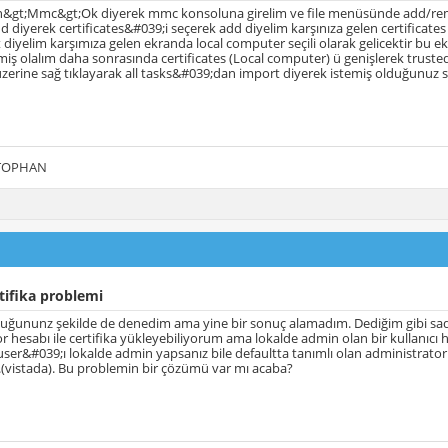
n&gt;Mmc&gt;Ok diyerek mmc konsoluna girelim ve file menüsünde add/remo
 diyerek certificates&#039;i seçerek add diyelim karşınıza gelen certifica
 diyelim karşımıza gelen ekranda local computer seçili olarak gelicektir bu e
miş olalım daha sonrasında certificates (Local computer) ü genişlerek trusted 
 üzerine sağ tıklayarak all tasks&#039;dan import diyerek istemiş olduğunuz s
 TOPHAN
tifika problemi
uğununz şekilde de denedim ama yine bir sonuç alamadım. Dediğim gibi sade
r hesabı ile certifika yükleyebiliyorum ama lokalde admin olan bir kullanıcı
user&#039;ı lokalde admin yapsanız bile defaultta tanımlı olan administrator
(vistada). Bu problemin bir çözümü var mı acaba?