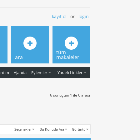
kayıt ol
or
login
tüm
ara
makaleler
ardım
Ajanda
Eylemler
Yararlı Linkler
6 sonuçtan 1 ile 6 arası
Seçenekler
Bu Konuda Ara
Görüntü