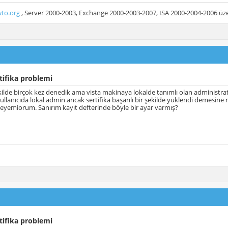
to.org
, Server 2000-2003, Exchange 2000-2003-2007, ISA 2000-2004-2006 üzer
tifika problemi
kilde birçok kez denedik ama vista makinaya lokalde tanımlı olan administra
llanıcıda lokal admin ancak sertifika başarılı bir şekilde yüklendi demesine 
leyemiorum. Sanırım kayıt defterinde böyle bir ayar varmış?
tifika problemi