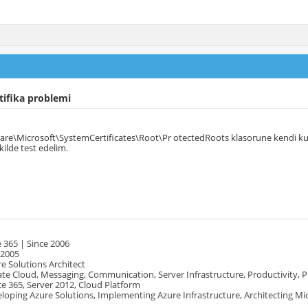
tifika problemi
e\Microsoft\SystemCertificates\Root\Pr otectedRoots klasorune kendi kulla
kilde test edelim.
 365 | Since 2006
 2005
e Solutions Architect
te Cloud, Messaging, Communication, Server Infrastructure, Productivity, 
e 365, Server 2012, Cloud Platform
oping Azure Solutions, Implementing Azure Infrastructure, Architecting Mi