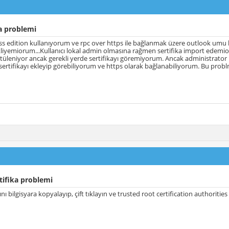
a problemi
ss edition kullanıyorum ve rpc over https ile bağlanmak üzere outlook umu k
ekliyemiorum...Kullanıcı lokal admin olmasına rağmen sertifika import edemioru
üleniyor ancak gerekli yerde sertifikayı göremiyorum. Ancak administrator h
rtifikayı ekleyip görebiliyorum ve https olarak bağlanabiliyorum. Bu problm
tifika problemi
nı bilgisyara kopyalayıp, çift tıklayın ve trusted root certification authorities