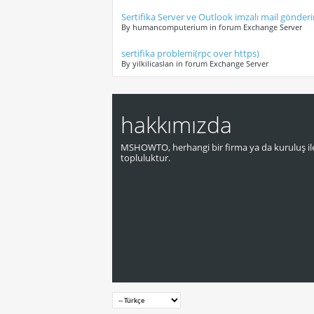
Sertifika Server ve Outlook imzalı mail gönde
By humancomputerium in forum Exchange Server
sertifika problemi(rpc over https)
By yilkilicaslan in forum Exchange Server
hakkımızda
MSHOWTO, herhangi bir firma ya da kuruluş ile
topluluktur.