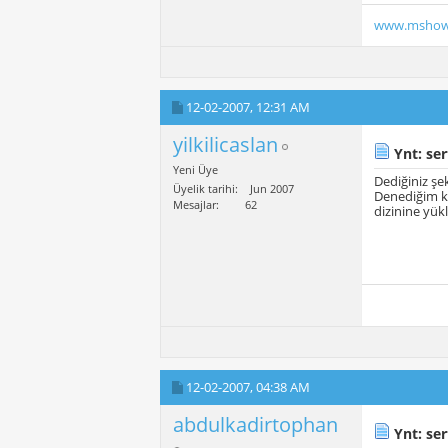
www.mshow
12-02-2007,
12:31 AM
yilkilicaslan
Ynt: ser
Yeni Üye
Dediğiniz şe
Üyelik tarihi
Jun 2007
Denediğim ku
Mesajlar
62
dizinine yük
12-02-2007,
04:38 AM
abdulkadirtophan
Ynt: ser