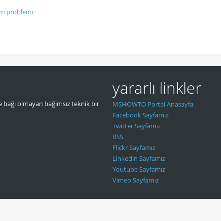
rim problemi
yararlı linkler
 bağı olmayan bağımsız teknik bir
MSHOWTO Portal Anasayfa
Facebook Sayfamız
Twitter Sayfamız
RSS
Flickr Sayfamız
Linkedin Sayfamız
Youtube Sayfamız
Vimeo Sayfamız