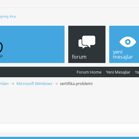
işmiş Ara
yeni
forum
mesajlar
Forum Home
Yeni Mesajlar
Y
mları
Microsoft Windows
sertifika problemi