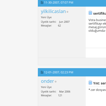
11-30-2007,
07:07 PM
yilkilicaslan
sertifik
Yeni Üye
Vista busine
Üyelik tarihi
Jun 2007
sertifikayı 
Mesajlar
62
mesaj görünt
olduğumda se
12-01-2007,
02:23 PM
onder
Ynt: ser
Yeni Üye
*.cer dosyası
Üyelik tarihi
Mar 2006
Mesajlar
121