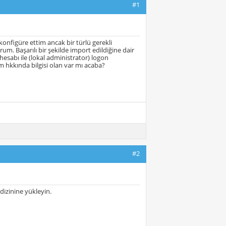
#1
onfigüre ettim ancak bir türlü gerekli
m. Başarılı bir şekilde import edildiğine dair
esabı ile (lokal administrator) logon
 hkkında bilgisi olan var mı acaba?
#2
 dizinine yükleyin.