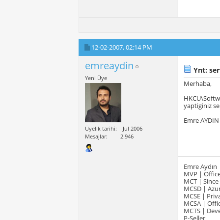
12-02-2007,
02:14 PM
emreaydin
Ynt: ser
Yeni Üye
Merhaba,
HKCU\Softwar
yaptiginiz se
Emre AYDIN
Üyelik tarihi
Jul 2006
Mesajlar
2.946
Emre Aydın
MVP | Office
MCT | Since
MCSD | Azur
MCSE | Priva
MCSA | Offic
MCTS | Devel
P-Seller