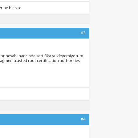
ine bir site
#3
tor hesabı haricinde sertifika yükleyemiyorum.
rağmen trusted root certification authorities
#4