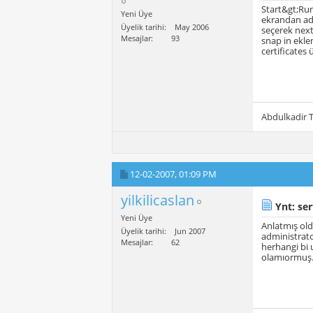
Start&gt;Ru
Yeni Üye
ekrandan add
Üyelik tarihi
May 2006
seçerek next
Mesajlar
93
snap in ekle
certificates
Abdulkadir
12-02-2007,
01:09 PM
yilkilicaslan
Ynt: ser
Yeni Üye
Anlatmış old
Üyelik tarihi
Jun 2007
administrato
Mesajlar
62
herhangi bi 
olamıormuş.