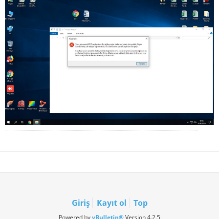
Giriş
Kayıt ol
Top
Powered by
vBulletin®
Version 4.2.5