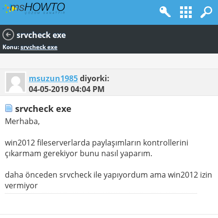
srvcheck exe
Konu:
srvcheck exe
msuzun1985
diyorki:
04-05-2019
04:04 PM
srvcheck exe
Merhaba,
win2012 fileserverlarda paylaşımların kontrollerini
çıkarmam gerekiyor bunu nasıl yaparım.
daha önceden srvcheck ile yapıyordum ama win2012 izin
vermiyor