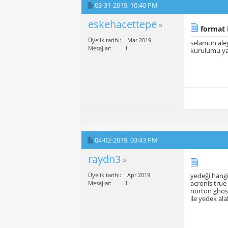
03-31-2019,
10:40 PM
eskehacettepe
format i
Üyelik tarihi
Mar 2019
selamün aley
Mesajlar
1
kurulumu yap
04-02-2019,
03:43 PM
raydn3
Üyelik tarihi
Apr 2019
yedeği hangi
acronis true
Mesajlar
1
norton ghos
ile yedek alab