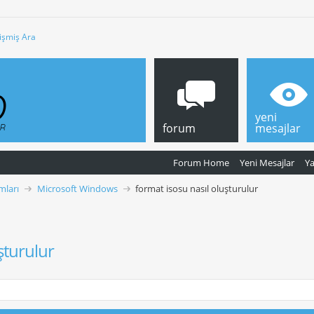
işmiş Ara
yeni
forum
mesajlar
Forum Home
Yeni Mesajlar
Y
mları
Microsoft Windows
format isosu nasıl oluşturulur
şturulur