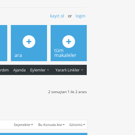
kayıt ol
or
login
tüm
ara
makaleler
ardım
Ajanda
Eylemler
Yararlı Linkler
2 sonuçtan 1 ile 2 arası
Seçenekler
Bu Konuda Ara
Görüntü