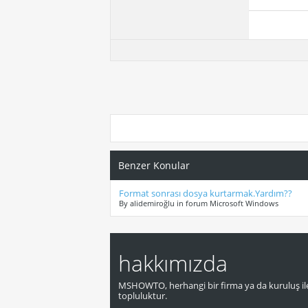
Benzer Konular
Format sonrası dosya kurtarmak.Yardım??
By alidemiroğlu in forum Microsoft Windows
hakkımızda
MSHOWTO, herhangi bir firma ya da kuruluş ile
topluluktur.