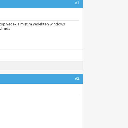
#1
 backup yedek almıştım yedekten windows
adımda
#2