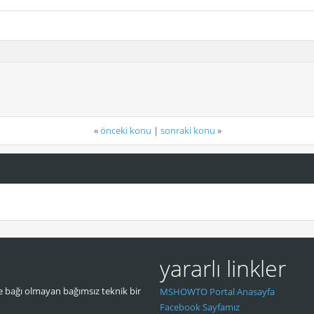
«
önceki konu
|
sonraki konu
»
yararlı linkler
 bağı olmayan bağımsız teknik bir
MSHOWTO Portal Anasayfa
Facebook Sayfamız