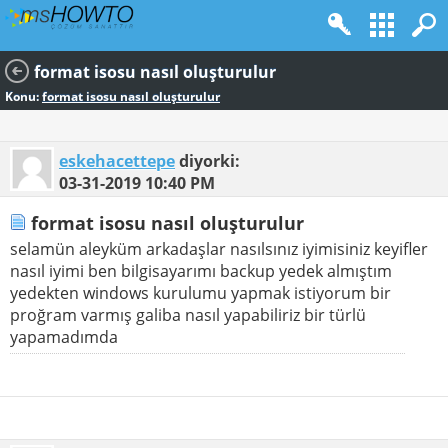
format isosu nasıl oluşturulur
Konu:
format isosu nasıl oluşturulur
eskehacettepe
diyorki:
03-31-2019
10:40 PM
format isosu nasıl oluşturulur
selamün aleyküm arkadaşlar nasılsınız iyimisiniz keyifler
nasıl iyimi ben bilgisayarımı backup yedek almıştım
yedekten windows kurulumu yapmak istiyorum bir
proğram varmış galiba nasıl yapabiliriz bir türlü
yapamadımda