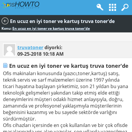
En ucuz en iyi toner ve kartuş truva toner'de
Konu:
En ucuz en iyi toner ve kartuş truva toner'de
truvatoner
diyorki:
09-25-2018
10:18 AM
En ucuz en iyi toner ve kartuş truva toner'de
Ofis makinaları konusunda (yazıcı,toner,kartuş) satış,
teknik servis ve sarf malzemeleri üzerine 1997 yılında
ticari hayatına başlayan şirketimiz, son 21 yıldan bu yana
teknolojik gelişmeleri yakından takip etmiş elde ettiği
deneyimlerini müşteri odaklı hizmet anlayışıyla, doğru,
zamanında ve profesyonel yaklaşımıyla müşterilerinin
beğenisini kazanmış ve bu sayede sektörde varlığını
sürdürmüştür.
Ofis cihazları içersinde en çok kullanılan ve bir çok ofisde
masalarınızda yer alan yazıcılar, son yıllarda vazgeçilmez