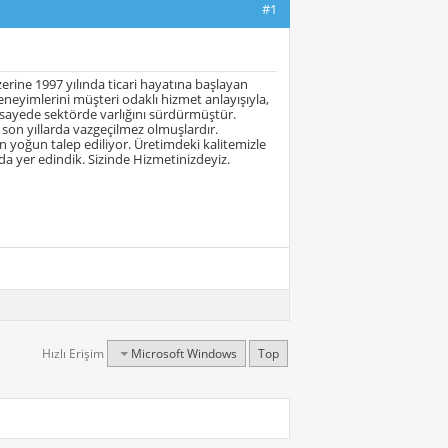
#1
zerine 1997 yılında ticari hayatına başlayan
eneyimlerini müşteri odaklı hizmet anlayışıyla,
sayede sektörde varlığını sürdürmüştür.
, son yıllarda vazgeçilmez olmuşlardır.
n yoğun talep ediliyor. Üretimdeki kalitemizle
da yer edindik. Sizinde Hizmetinizdeyiz.
Hızlı Erişim
Microsoft Windows
Top