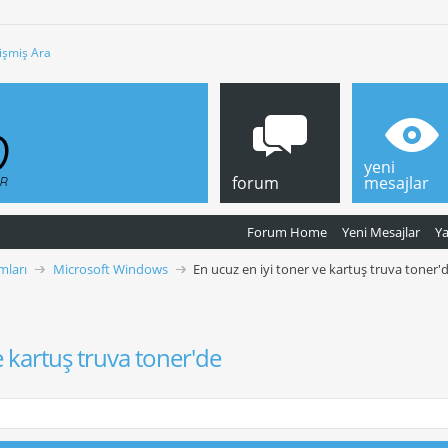
işmiş Ara
yeni
forum
mesajlar
Forum Home
Yeni Mesajlar
Y
mları
Microsoft Windows
En ucuz en iyi toner ve kartuş truva toner'
e kartuş truva toner'de