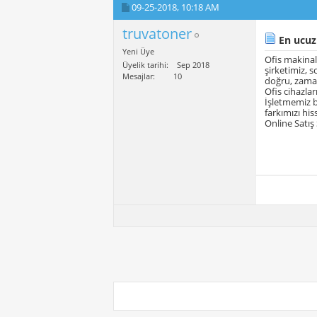
09-25-2018,
10:18 AM
truvatoner
En ucuz 
Yeni Üye
Ofis makinal
Üyelik tarihi
Sep 2018
şirketimiz, 
Mesajlar
10
doğru, zaman
Ofis cihazlar
İşletmemiz b
farkımızı hi
Online Satış