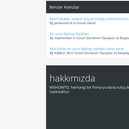
Benzer Konular
Merhabalar, sizlere sosyal medya sistemimizi t
By jettanitim16 in forum Genel
En ucuz laptop fiyatları
By mavirenkler in forum Donanım Tavsiyesi ve Karşıla
Mersinde en ucuz laptop nerden satın alınır
By K@BuS_49 in forum Donanım Tavsiyesi ve Karşılaş
hakkımızda
MSHOWTO, herhangi bir firma ya da kuruluş ile
topluluktur.