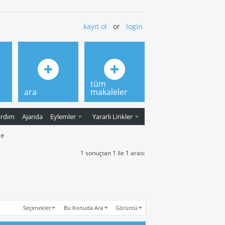
kayıt ol
or
login
tüm
ara
makaleler
ardım
Ajanda
Eylemler
Yararlı Linkler
de
1 sonuçtan 1 ile 1 arası
Seçenekler
Bu Konuda Ara
Görüntü