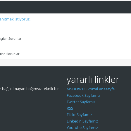
anıtmak istiyoruz.
şılan Sorunlar
ılan Sorunlar
yararlı linkler
 bağı olmayan bağımsız teknik bir
MSHOWTO Portal Anasayfa
Facebook Sayfamız
Twitter Sayfamız
RSS
Flickr Sayfamız
Linkedin Sayfamız
Youtube Sayfamız