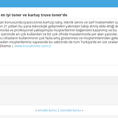
en iyi toner ve kartuş truva toner'de
arı konusunda (yazıcı,toner,kartuş) satış, teknik servis ve sarf malzemeleri ü
son 21 yıldan bu yana teknolojik gelişmeleri yakından takip etmiş elde ettiği d
ında ve profesyonel yaklaşımıyla müşterilerinin beğenisini kazanmış ve bu 
ı içersinde en çok kullanılan ve bir çok ofisde masalarınızda yer alan yazıcılar
u cihazların kullanımının çok fazla artış göstermesi ve müşterinlerinden gele
sseden müşterilerimiz sayesinde bu sektörde de tüm Türkiye’de en üst sıralar
 Sitemiz |
www.truvatoner.com.tr
«
önceki konu
|
sonraki konu
»