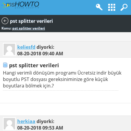
pst splitter verileri
Konu:
pst splitter verileri
keliesfd
diyorki:
08-20-2018
09:40 AM
pst splitter verileri
Hangi verimli dönüşüm programı Ücretsiz indir büyük
boyutlu PST dosyası gereksiniminize göre küçük
boyutlara bölmek için.?
herkiaa
diyorki:
08-20-2018
09:53 AM