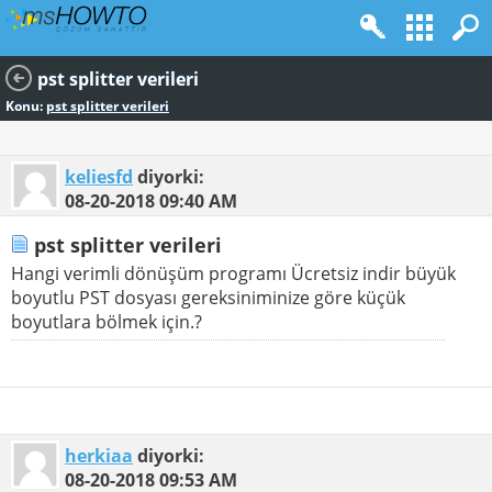
pst splitter verileri
Konu:
pst splitter verileri
keliesfd
diyorki:
08-20-2018
09:40 AM
pst splitter verileri
Hangi verimli dönüşüm programı Ücretsiz indir büyük
boyutlu PST dosyası gereksiniminize göre küçük
boyutlara bölmek için.?
herkiaa
diyorki:
08-20-2018
09:53 AM