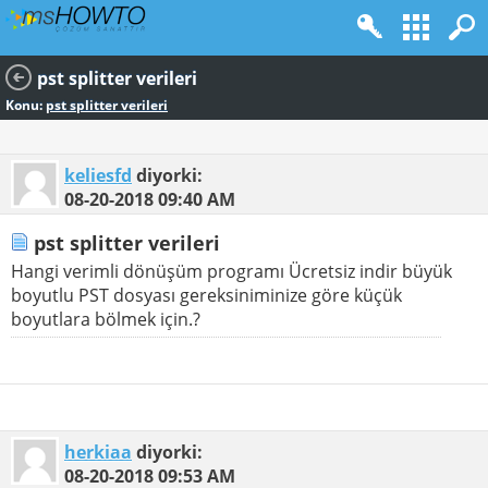
pst splitter verileri
Konu:
pst splitter verileri
keliesfd
diyorki:
08-20-2018
09:40 AM
pst splitter verileri
Hangi verimli dönüşüm programı Ücretsiz indir büyük
boyutlu PST dosyası gereksiniminize göre küçük
boyutlara bölmek için.?
herkiaa
diyorki:
08-20-2018
09:53 AM