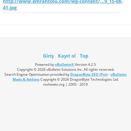
http://www.emrahtolu.com/wp-content/...9_15-08-
41.jpg
Giriş
Kayıt ol
Top
Powered by
vBulletin®
Version 4.2.5
Copyright © 2026 vBulletin Solutions Inc. All rights reserved.
Search Engine Optimisation provided by
DragonByte SEO (Pro)
-
vBulletin
Mods & Addons
Copyright © 2026 DragonByte Technologies Ltd.
mshowto.org | 2005 - 2019