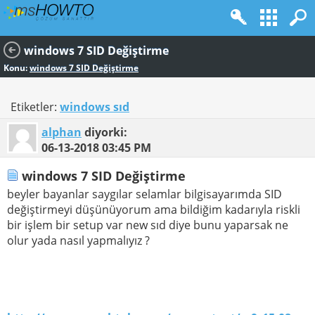
windows 7 SID Değiştirme
Konu:
windows 7 SID Değiştirme
Etiketler:
windows sıd
alphan
diyorki:
06-13-2018
03:45 PM
windows 7 SID Değiştirme
beyler bayanlar saygılar selamlar bilgisayarımda SID
değiştirmeyi düşünüyorum ama bildiğim kadarıyla riskli
bir işlem bir setup var new sıd diye bunu yaparsak ne
olur yada nasıl yapmalıyız ?