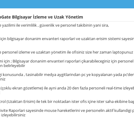
Gate Bilgisayar İzleme ve Uzak Yönetim
azilimi ile verimlilik , güvenlik ve personel takibinin yani sira,
ri için bilgisayar donanim envanteri raporlari ve uzaktan erisim sistemi sayesi
personel izleme ve uzaktan yönetim ile ofisiniz size her zaman laptopunuz 
 için ; Bilgisayar donanim envanteri raporlari çikarabileceginiz için personel
belirleyebilir
igi konusunda , tasinabilir medya aygitlarindan pc ye kopyalanan yada pc’d
iniz
 (çoklu ekran gözetleme) ile ayni anda 20 den fazla personeli real-time izleyeb
z
l (Uzaktan Erisim) ile tek bir noktadan ister ofis içine ister saha ekibine bag
ivite Raporlari sayesinde mouse hareketlerini ve personelin aktif kullandigi
 izleyebilirsiniz