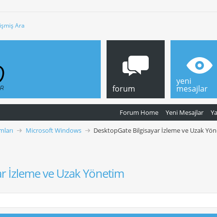
işmiş Ara
yeni
forum
mesajlar
Forum Home
Yeni Mesajlar
Y
mları
Microsoft Windows
DesktopGate Bilgisayar İzleme ve Uzak Yö
ar İzleme ve Uzak Yönetim