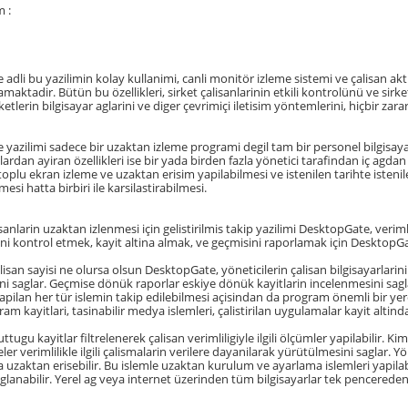
 :
dli bu yazilimin kolay kullanimi, canli monitör izleme sistemi ve çalisan aktiv
amaktadir. Bütün bu özellikleri, sirket çalisanlarinin etkili kontrolünü ve sirke
ketlerin bilgisayar aglarini ve diger çevrimiçi iletisim yöntemlerini, hiçbir z
yazilimi sadece bir uzaktan izleme programi degil tam bir personel bilgisay
lardan ayiran özellikleri ise bir yada birden fazla yönetici tarafindan iç agda
toplu ekran izleme ve uzaktan erisim yapilabilmesi ve istenilen tarihte isten
esi hatta birbiri ile karsilastirabilmesi.
isanlarin uzaktan izlenmesi için gelistirilmis takip yazilimi DesktopGate, verimli
ini kontrol etmek, kayit altina almak, ve geçmisini raporlamak için DesktopGat
isan sayisi ne olursa olsun DesktopGate, yöneticilerin çalisan bilgisayarlarini
ni saglar. Geçmise dönük raporlar eskiye dönük kayitlarin incelenmesini saglar
apilan her tür islemin takip edilebilmesi açisindan da program önemli bir yere s
m kayitlari, tasinabilir medya islemleri, çalistirilan uygulamalar kayit altind
tugu kayitlar filtrelenerek çalisan verimliligiyle ilgili ölçümler yapilabilir. Ki
eler verimlilikle ilgili çalismalarin verilere dayanilarak yürütülmesini saglar. Y
ra uzaktan erisebilir. Bu islemle uzaktan kurulum ve ayarlama islemleri yapilab
aglanabilir. Yerel ag veya internet üzerinden tüm bilgisayarlar tek pencereden