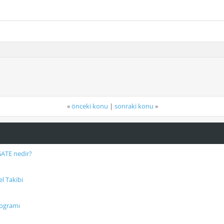
«
önceki konu
|
sonraki konu
»
ATE nedir?
l Takibi
rogramı