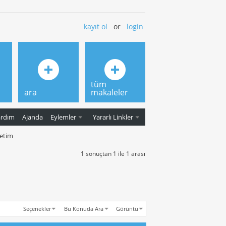
kayıt ol
or
login
tüm
ara
makaleler
ardım
Ajanda
Eylemler
Yararlı Linkler
netim
1 sonuçtan 1 ile 1 arası
Seçenekler
Bu Konuda Ara
Görüntü