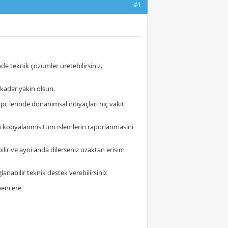
#1
nde teknik çözümler üretebilirsiniz,
kadar yakin olsun.
 pc lerinde donanimsal ihtiyaçlari hiç vakit
en kopyalanmis tüm islemlerin raporlanmasini
ilir ve ayni anda dilerseniz uzaktan erisim
lanabilir teknik destek verebilirsiniz
 pencere