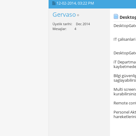
12-02-2014,
03:22 PM
Gervaso
Desktop
Üyelik tarihi
Dec 2014
DesktopGate y
Mesajlar
4
IT çalisanla
DesktopGate 
iT Departmani
kaybetmeden 
Bilgi güvenl
saglayabilirs
Multi screen
kurabilirsini
Remote contro
Personel Akt
hareketlerini