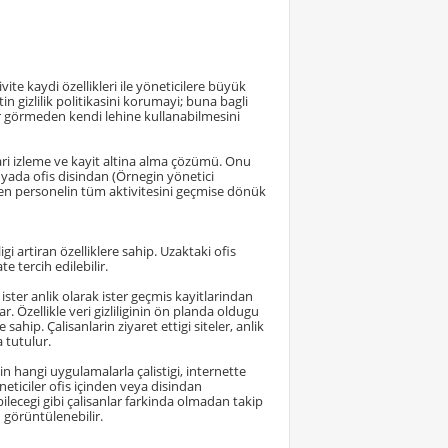
ite kaydi özellikleri ile yöneticilere büyük
tin gizlilik politikasini korumayi; buna bagli
arar görmeden kendi lehine kullanabilmesini
ari izleme ve kayit altina alma çözümü. Onu
n yada ofis disindan (Örnegin yönetici
ilen personelin tüm aktivitesini geçmise dönük
gi artiran özelliklere sahip. Uzaktaki ofis
e tercih edilebilir.
 ister anlik olarak ister geçmis kayitlarindan
. Özellikle veri gizliliginin ön planda oldugu
ahip. Çalisanlarin ziyaret ettigi siteler, anlik
a tutulur.
min hangi uygulamalarla çalistigi, internette
öneticiler ofis içinden veya disindan
ilecegi gibi çalisanlar farkinda olmadan takip
 görüntülenebilir.