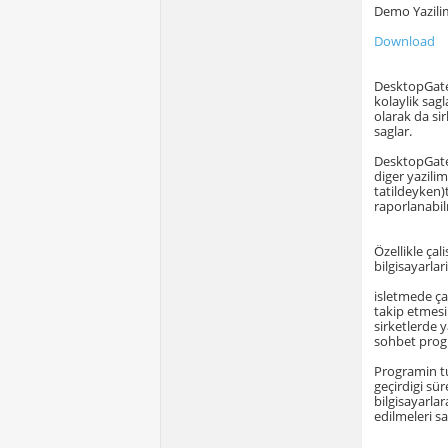
Demo Yazilim
Download
DesktopGate a
kolaylik sagl
olarak da sir
saglar.
DesktopGate 
diger yazilim
tatildeyken)
raporlanabilm
Özellikle çal
bilgisayarlar
isletmede çal
takip etmesi
sirketlerde y
sohbet progra
Programin tut
geçirdigi sür
bilgisayarla
edilmeleri s