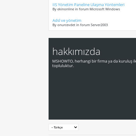
IIS Yönetim Paneline Ulaşma Yöntemleri
By ekinonline in forum Microsoft Windows
Adsl ve yönetim
By onurcevdet in forum Server2003
hakkımızda
MSHOWTO, herhangi bir firma ya da kuruluş ile
topluluktur.