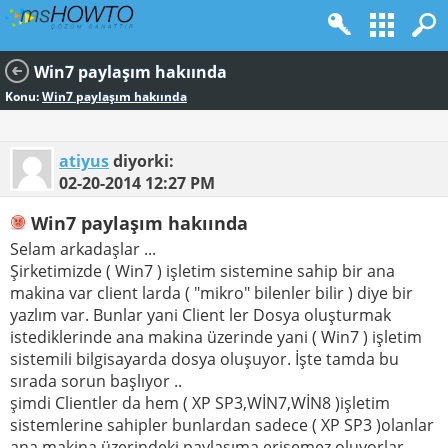
Win7 paylaşım hakıında
Konu:
Win7 paylaşım hakıında
atiyus
diyorki:
02-20-2014
12:27 PM
Win7 paylaşım hakıında
Selam arkadaşlar ...
Şirketimizde ( Win7 ) işletim sistemine sahip bir ana
makina var client larda ( "mikro" bilenler bilir ) diye bir
yazlım var. Bunlar yani Client ler Dosya oluşturmak
istediklerinde ana makina üzerinde yani ( Win7 ) işletim
sistemili bilgisayarda dosya oluşuyor. İşte tamda bu
sırada sorun başlıyor ..
şimdi Clientler da hem ( XP SP3,WİN7,WİN8 )işletim
sistemlerine sahipler bunlardan sadece ( XP SP3 )olanlar
ana makina üzerindeki paylaşıma erişemez oluyorlar