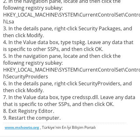
2. In the navigation pane, locate and then click the
following registry subkey:
HKEY_LOCAL_MACHINE\SYSTEM\CurrentControlSet\Contr
l\Lsa
3. In the details pane, right-click Security Packages, and
then click Modify.
4. In the Value data box, type tspkg. Leave any data that
is specific to other SSPs, and then click OK.
5. In the navigation pane, locate and then click the
following registry subkey:
HKEY_LOCAL_MACHINE\SYSTEM\CurrentControlSet\Contr
l\SecurityProviders
6. In the details pane, right-click SecurityProviders, and
then click Modify.
7. In the Value data box, type credssp.dll. Leave any data
that is specific to other SSPs, and then click OK.
8. Exit Registry Editor.
9. Restart the computer.
www.mshowto.org
, Türkiye'nin En İyi Bilişim Portalı