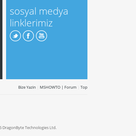
sosyal medya
linklerimiz
Bize Yazin
|
MSHOWTO | Forum
|
Top
6 DragonByte Technologies Ltd.