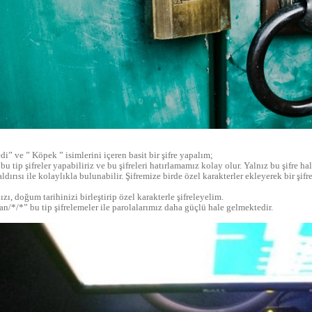
i” ve ” Köpek ” isimlerini içeren basit bir şifre yapalım;
 tip şifreler yapabiliriz ve bu şifreleri hatırlamamız kolay olur. Yalnız bu şifre hal
ldırısı ile kolaylıkla bulunabilir. Şifremize birde özel karakterler ekleyerek bir şifr
zı, doğum tarihinizi birleştirip özel karakterle şifreleyelim.
n/*/*” bu tip şifrelemeler ile parolalarımız daha güçlü hale gelmektedir.