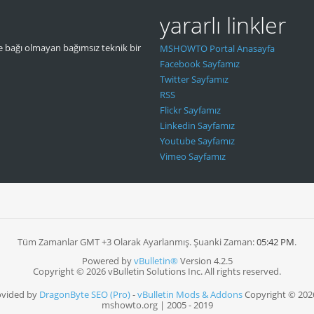
yararlı linkler
 bağı olmayan bağımsız teknik bir
MSHOWTO Portal Anasayfa
Facebook Sayfamız
Twitter Sayfamız
RSS
Flickr Sayfamız
Linkedin Sayfamız
Youtube Sayfamız
Vimeo Sayfamız
Tüm Zamanlar GMT +3 Olarak Ayarlanmış. Şuanki Zaman:
05:42 PM
.
Powered by
vBulletin®
Version 4.2.5
Copyright © 2026 vBulletin Solutions Inc. All rights reserved.
ovided by
DragonByte SEO (Pro)
-
vBulletin Mods & Addons
Copyright © 202
mshowto.org | 2005 - 2019