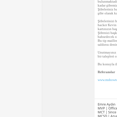
bulunmaktadır
kadar şifremi
Şifreleriniz b
şifre olarak k
Şifrelerinizi
hacker Kevin 
kartınızın ba
Şifrenizi baş
bahsedecek olu
Bu tip maille
saldırısı denir
Unutmayınız k
bir talepleri
Bu konuyla il
Referanslar
www.mshowto
Emre Aydın
MVP | Office
MCT | Since
MCSD | Azur