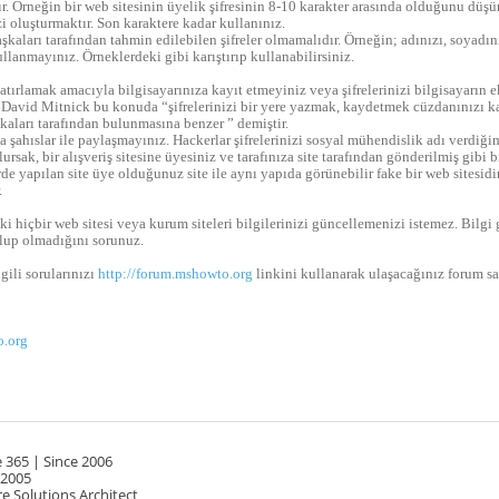
. Örneğin bir web sitesinin üyelik şifresinin 8-10 karakter arasında olduğunu dü
zi oluşturmaktır. Son karaktere kadar kullanınız.
aşkaları tarafından tahmin edilebilen şifreler olmamalıdır. Örneğin; adınızı, soyadı
ullanmayınız. Örneklerdeki gibi karıştırıp kullanabilirsiniz.
 hatırlamak amacıyla bilgisayarınıza kayıt etmeyiniz veya şifrelerinizi bilgisayarın
David Mitnick bu konuda “şifrelerinizi bir yere yazmak, kaydetmek cüzdanınızı kayb
şkaları tarafından bulunmasına benzer ” demiştir.
ka şahıslar ile paylaşmayınız. Hackerlar şifrelerinizi sosyal mühendislik adı verdiği
rsak, bir alışveriş sitesine üyesiniz ve tarafınıza site tarafından gönderilmiş gibi b
rde yapılan site üye olduğunuz site ile aynı yapıda görünebilir fake bir web sitesid
.
i hiçbir web sitesi veya kurum siteleri bilgilerinizi güncellemenizi istemez. Bilg
 olup olmadığını sorunuz.
gili sorularınızı
http://forum.mshowto.org
linkini kullanarak ulaşacağınız forum sa
.org
 365 | Since 2006
 2005
e Solutions Architect