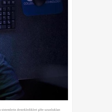
ca sistemlerin destekledikleri şifre uzunlukları