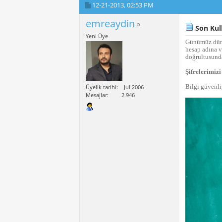
12-21-2013,
02:53 PM
emreaydin
Son Kull
Yeni Üye
Günümüz dünya
hesap adına v
doğrultusund
Şifrelerimiz
Bilgi güvenl
Üyelik tarihi
Jul 2006
Mesajlar
2.946