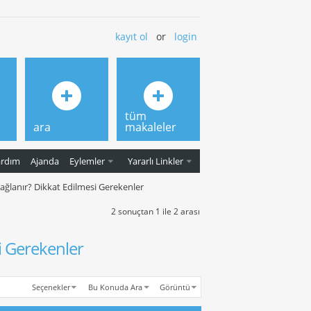
kayıt ol
or
login
tüm
ara
makaleler
ardım
Ajanda
Eylemler
Yararlı Linkler
 Sağlanır? Dikkat Edilmesi Gerekenler
2 sonuçtan 1 ile 2 arası
si Gerekenler
Seçenekler
Bu Konuda Ara
Görüntü