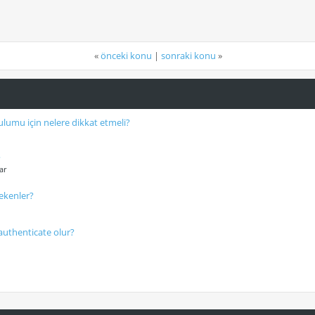
«
önceki konu
|
sonraki konu
»
lumu için nelere dikkat etmeli?
?
ar
rekenler?
authenticate olur?