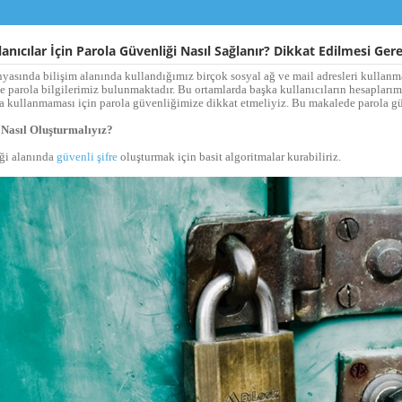
anıcılar İçin Parola Güvenliği Nasıl Sağlanır? Dikkat Edilmesi Ger
sında bilişim alanında kullandığımız birçok sosyal ağ ve mail adresleri kullanma
e parola bilgilerimiz bulunmaktadır. Bu ortamlarda başka kullanıcıların hesaplarımız
a kullanmaması için parola güvenliğimize dikkat etmeliyiz. Bu makalede parola g
i Nasıl Oluşturmalıyız?
iği alanında
güvenli şifre
oluşturmak için basit algoritmalar kurabiliriz.