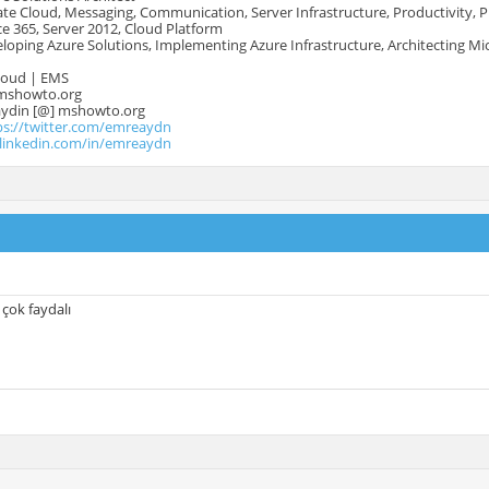
te Cloud, Messaging, Communication, Server Infrastructure, Productivity, 
e 365, Server 2012, Cloud Platform
oping Azure Solutions, Implementing Azure Infrastructure, Architecting Mi
Cloud | EMS
mshowto.org
.aydin [@] mshowto.org
ps://twitter.com/emreaydn
.linkedin.com/in/emreaydn
k çok faydalı