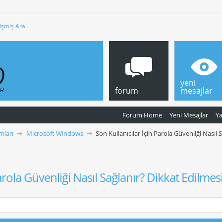
işmiş Ara
yeni
forum
mesajlar
Forum Home
Yeni Mesajlar
Y
mları
Microsoft Windows
Son Kullanıcılar İçin Parola Güvenliği Nasıl
Parola Güvenliği Nasıl Sağlanır? Dikkat Edilme