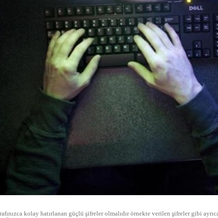
arafınızca kolay hatırlanan güçlü şifreler olmalıdır örnekte verilen şifreler gibi ayrı