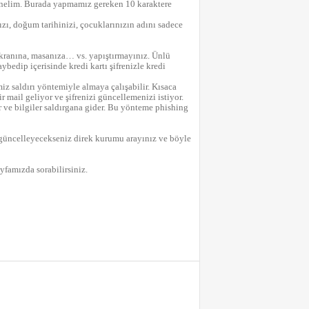
şünelim. Burada yapmamız gereken 10 karaktere
nızı, doğum tarihinizi, çocuklarınızın adını sadece
 ekranına, masanıza… vs. yapıştırmayınız. Ünlü
edip içerisinde kredi kartı şifrenizle kredi
miz saldırı yöntemiyle almaya çalışabilir. Kısaca
ir mail geliyor ve şifrenizi güncellemenizi istiyor.
ir ve bilgiler saldırgana gider. Bu yönteme phishing
i güncelleyecekseniz direk kurumu arayınız ve böyle
yfamızda sorabilirsiniz.