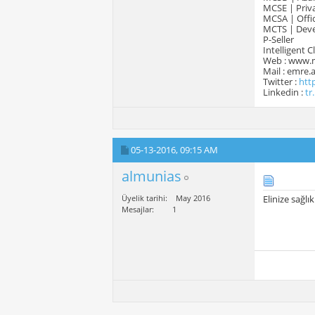
MCSE | Priva
MCSA | Offic
MCTS | Devel
P-Seller
Intelligent 
Web : www.
Mail : emre
Twitter :
htt
Linkedin :
tr
05-13-2016,
09:15 AM
almunias
Üyelik tarihi
May 2016
Elinize sağlı
Mesajlar
1