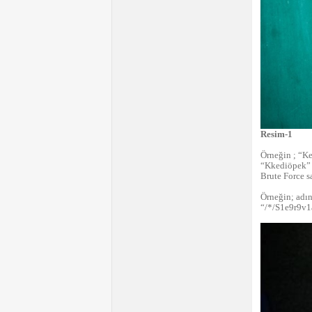
Resim-1
Örneğin ; “Ked
“Kkediöpek” bu
Brute Force sa
Örneğin; adını
“/*/S1e9r9v1a