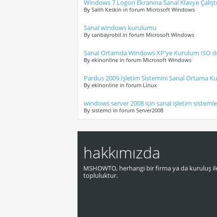
Windows 7 Logon Ekranına Sanal Klavye Çalış
By Salih Keskin in forum Microsoft Windows
Sanal windows kurulumu
By canbayrobil in forum Microsoft Windows
Sanal Ortamda Windows XP'ye Kurulum ISO dos
By ekinonline in forum Microsoft Windows
Pardus 2009 İşletim Sistemini Sanal Ortama 
By ekinonline in forum Linux
windows server 2008 için sanal işletim sisteml
By sistemci in forum Server2008
hakkımızda
MSHOWTO, herhangi bir firma ya da kuruluş ile
topluluktur.