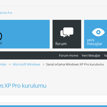
işmiş Ara
yeni
forum
mesajlar
Forum Home
Yeni Mesajlar
Y
mları
Microsoft Windows
Sanal ortama Windows XP Pro kurulumu
s XP Pro kurulumu