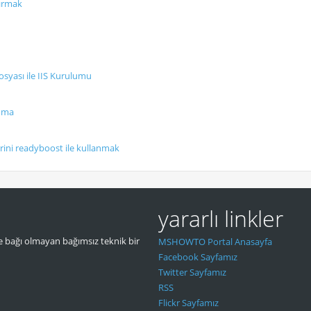
tırmak
yası ile IIS Kurulumu
Kuma
erini readyboost ile kullanmak
yararlı linkler
 bağı olmayan bağımsız teknik bir
MSHOWTO Portal Anasayfa
Facebook Sayfamız
Twitter Sayfamız
RSS
Flickr Sayfamız