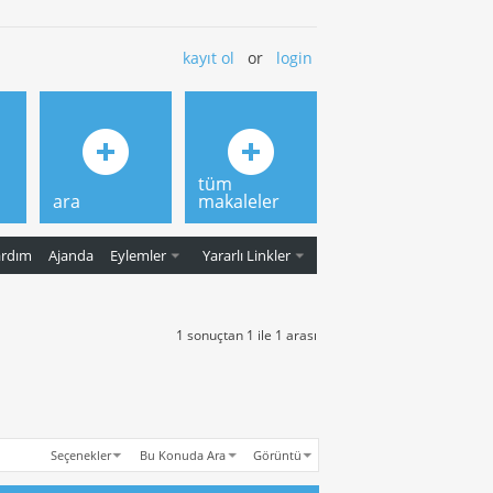
kayıt ol
or
login
tüm
ara
makaleler
ardım
Ajanda
Eylemler
Yararlı Linkler
1 sonuçtan 1 ile 1 arası
Seçenekler
Bu Konuda Ara
Görüntü