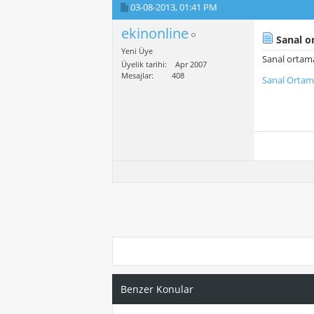
03-08-2013,
01:41 PM
ekinonline
Sanal o
Yeni Üye
Sanal ortam
Üyelik tarihi
Apr 2007
Mesajlar
408
Sanal Ortam
Benzer Konular