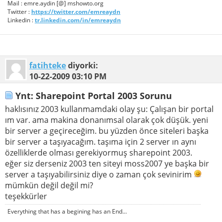
Mail : emre.aydin [@] mshowto.org
Twitter :
https://twitter.com/emreaydn
Linkedin :
tr.linkedin.com/in/emreaydn
fatihteke
diyorki:
10-22-2009
03:10 PM
Ynt: Sharepoint Portal 2003 Sorunu
haklısınız 2003 kullanmamdaki olay şu: Çalışan bir portal
ım var. ama makina donanımsal olarak çok düşük. yeni
bir server a geçireceğim. bu yüzden önce siteleri başka
bir server a taşıyacağım. taşıma için 2 server ın aynı
özelliklerde olması gerekiyormuş sharepoint 2003.
eğer siz derseniz 2003 ten siteyi moss2007 ye başka bir
server a taşıyabilirsiniz diye o zaman çok sevinirim
mümkün değil değil mi?
teşekkürler
Everything that has a begining has an End...