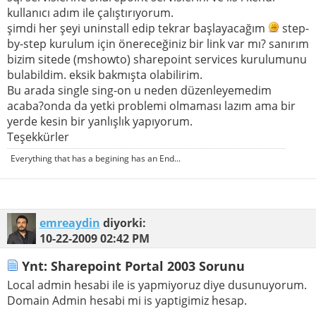
kullanıcı adım ile çalıştırıyorum.
şimdi her şeyi uninstall edip tekrar başlayacağım
step-
by-step kurulum için önereceğiniz bir link var mı? sanırım
bizim sitede (mshowto) sharepoint services kurulumunu
bulabildim. eksik bakmışta olabilirim.
Bu arada single sing-on u neden düzenleyemedim
acaba?onda da yetki problemi olmaması lazım ama bir
yerde kesin bir yanlışlık yapıyorum.
Teşekkürler
Everything that has a begining has an End...
emreaydin
diyorki:
10-22-2009
02:42 PM
Ynt: Sharepoint Portal 2003 Sorunu
Local admin hesabi ile is yapmiyoruz diye dusunuyorum.
Domain Admin hesabi mi is yaptigimiz hesap.