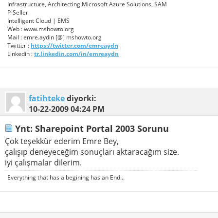
Infrastructure, Architecting Microsoft Azure Solutions, SAM
P-Seller
Intelligent Cloud | EMS
Web : www.mshowto.org
Mail : emre.aydin [@] mshowto.org
Twitter :
https://twitter.com/emreaydn
Linkedin :
tr.linkedin.com/in/emreaydn
fatihteke
diyorki:
10-22-2009
04:24 PM
Ynt: Sharepoint Portal 2003 Sorunu
Çok teşekkür ederim Emre Bey,
çalışıp deneyeceğim sonuçları aktaracağım size.
iyi çalışmalar dilerim.
Everything that has a begining has an End...