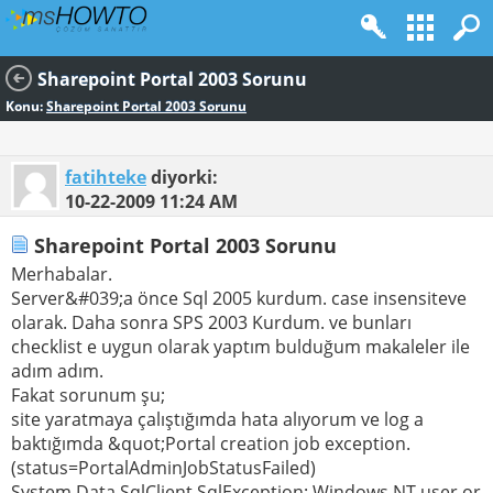
Sharepoint Portal 2003 Sorunu
Konu:
Sharepoint Portal 2003 Sorunu
fatihteke
diyorki:
10-22-2009
11:24 AM
Sharepoint Portal 2003 Sorunu
Merhabalar.
Server&#039;a önce Sql 2005 kurdum. case insensiteve
olarak. Daha sonra SPS 2003 Kurdum. ve bunları
checklist e uygun olarak yaptım bulduğum makaleler ile
adım adım.
Fakat sorunum şu;
site yaratmaya çalıştığımda hata alıyorum ve log a
baktığımda &quot;Portal creation job exception.
(status=PortalAdminJobStatusFailed)
System.Data.SqlClient.SqlException: Windows NT user or