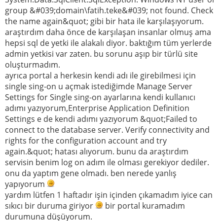
group &#039;domain\fatih.teke&#039; not found. Check
the name again&quot; gibi bir hata ile karşılaşıyorum.
araştırdım daha önce de karşılaşan insanlar olmuş ama
hepsi sql de yetki ile alakalı diyor. baktığım tüm yerlerde
admin yetkisi var zaten. bu sorunu aşıp bir türlü site
oluşturmadım.
ayrıca portal a herkesin kendi adı ile girebilmesi için
single sing-on u açmak istediğimde Manage Server
Settings for Single sing-on ayarlarına kendi kullanıcı
adımı yazıyorum,Enterprise Application Definition
Settings e de kendi adımı yazıyorum &quot;Failed to
connect to the database server. Verify connectivity and
rights for the configuration account and try
again.&quot; hatası alıyorum. bunu da araştırdım
servisin benim log on adım ile olması gerekiyor dediler.
onu da yaptım gene olmadı. ben nerede yanlış
yapıyorum
yardım lütfen 1 haftadır işin içinden çıkamadım iyice can
sıkıcı bir duruma giriyor
bir portal kuramadım
durumuna düşüyorum.