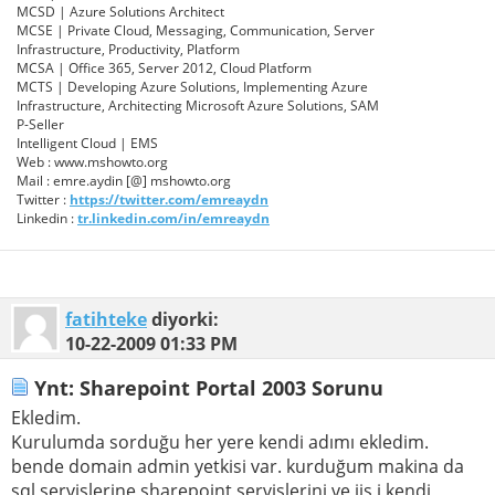
MCSD | Azure Solutions Architect
MCSE | Private Cloud, Messaging, Communication, Server
Infrastructure, Productivity, Platform
MCSA | Office 365, Server 2012, Cloud Platform
MCTS | Developing Azure Solutions, Implementing Azure
Infrastructure, Architecting Microsoft Azure Solutions, SAM
P-Seller
Intelligent Cloud | EMS
Web : www.mshowto.org
Mail : emre.aydin [@] mshowto.org
Twitter :
https://twitter.com/emreaydn
Linkedin :
tr.linkedin.com/in/emreaydn
fatihteke
diyorki:
10-22-2009
01:33 PM
Ynt: Sharepoint Portal 2003 Sorunu
Ekledim.
Kurulumda sorduğu her yere kendi adımı ekledim.
bende domain admin yetkisi var. kurduğum makina da
sql servislerine sharepoint servislerini ve iis i kendi