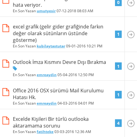
0
hata veriyor.
En Son Yazan
umutyesir
07-12-2018
08:03 AM
excel grafik (gelir gider grafiğinde farkın
değer olarak sütünların üstünde
1
gösterme)
En Son Yazan
kubilaytastutar
09-01-2016
10:21 PM
Outlook İmza Kısmını Devre Dışı Bırakma
1
En Son Yazan
emreaydin
05-04-2016
12:50 PM
Office 2016 OSX sürümü Mail Kurulumu
1
Hatası Hk.
En Son Yazan
emreaydin
04-03-2016
04:01 PM
Excelde Kişileri Bir türlü outlooka
4
aktaramama sorunu
En Son Yazan
fatihteke
03-03-2016
12:36 AM