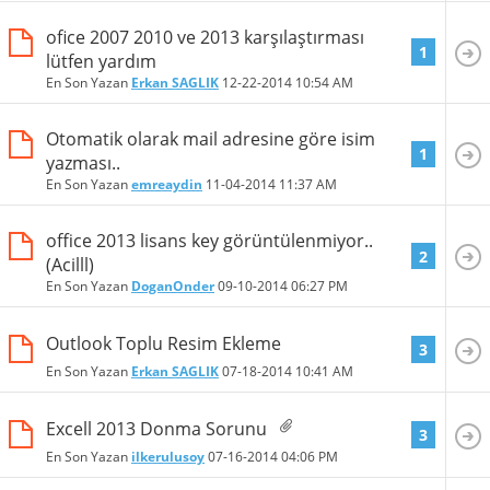
ofice 2007 2010 ve 2013 karşılaştırması
1
lütfen yardım
En Son Yazan
Erkan SAGLIK
12-22-2014
10:54 AM
Otomatik olarak mail adresine göre isim
1
yazması..
En Son Yazan
emreaydin
11-04-2014
11:37 AM
office 2013 lisans key görüntülenmiyor..
2
(Acilll)
En Son Yazan
DoganOnder
09-10-2014
06:27 PM
Outlook Toplu Resim Ekleme
3
En Son Yazan
Erkan SAGLIK
07-18-2014
10:41 AM
Excell 2013 Donma Sorunu
3
En Son Yazan
ilkerulusoy
07-16-2014
04:06 PM