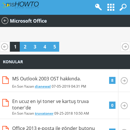
Microsoft Office
1
2
3
4
5
KONULAR
MS Outlook 2003 OST hakkında.
8
En Son Yazan
dianewal
07-05-2019
04:31 PM
En ucuz en iyi toner ve kartuş truva
0
toner'de
En Son Yazan
truvatoner
09-25-2018
10:50 AM
Office 2013 e-posta ile gönder butonu