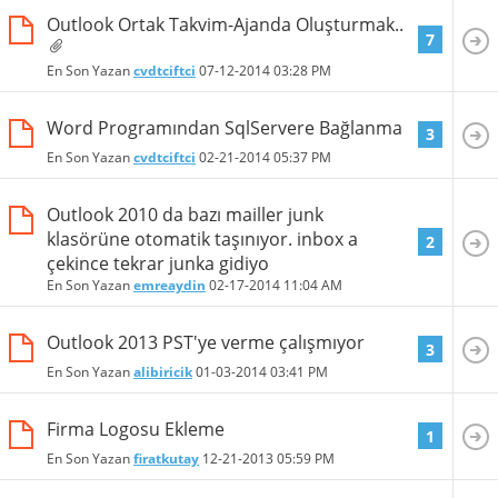
Outlook Ortak Takvim-Ajanda Oluşturmak..
7
En Son Yazan
cvdtciftci
07-12-2014
03:28 PM
Word Programından SqlServere Bağlanma
3
En Son Yazan
cvdtciftci
02-21-2014
05:37 PM
Outlook 2010 da bazı mailler junk
klasörüne otomatik taşınıyor. inbox a
2
çekince tekrar junka gidiyo
En Son Yazan
emreaydin
02-17-2014
11:04 AM
Outlook 2013 PST'ye verme çalışmıyor
3
En Son Yazan
alibiricik
01-03-2014
03:41 PM
Firma Logosu Ekleme
1
En Son Yazan
firatkutay
12-21-2013
05:59 PM