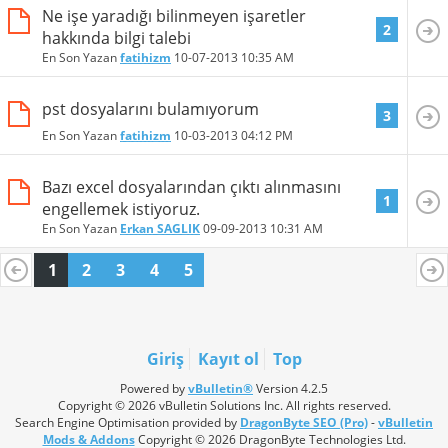
Ne işe yaradığı bilinmeyen işaretler
2
hakkında bilgi talebi
En Son Yazan
fatihizm
10-07-2013
10:35 AM
pst dosyalarını bulamıyorum
3
En Son Yazan
fatihizm
10-03-2013
04:12 PM
Bazı excel dosyalarından çıktı alınmasını
1
engellemek istiyoruz.
En Son Yazan
Erkan SAGLIK
09-09-2013
10:31 AM
1
2
3
4
5
Giriş
Kayıt ol
Top
Powered by
vBulletin®
Version 4.2.5
Copyright © 2026 vBulletin Solutions Inc. All rights reserved.
Search Engine Optimisation provided by
DragonByte SEO (Pro)
-
vBulletin
Mods & Addons
Copyright © 2026 DragonByte Technologies Ltd.