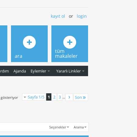
kayıt ol
or
login
tüm
ara
makaleler
ardım
Ajanda
Eylemler
Yararlı Linkler
Sayfa 1/5
1
2
3
...
Son
ı gösteriyor
Seçenekler
Arama