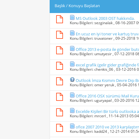
Başlık
/
Konuyu Başlatan
MS Outlook 2003 OST hakkında.
Konu Bilgileri:
sezginalak
, 08-16-2007 
En ucuz en iyi toner ve kartuş tru
Konu Bilgileri:
truvatoner
, 09-25-2018 
Office 2013 e-posta ile gönder but
Konu Bilgileri:
umutyesir
, 07-12-2018 0
excel grafik (gelir gider grafiğind
Konu Bilgileri:
chenkis_06
, 03-12-2016 
Outlook İmza Kısmını Devre Dışı B
Konu Bilgileri:
omer yeruk
, 05-04-2016
Office 2016 OSX sürümü Mail Kuru
Konu Bilgileri:
uguryapal
, 03-20-2016 1
Excelde Kişileri Bir türlü outloo
Konu Bilgileri:
mrcerl
, 11-14-2013 05:0
ofice 2007 2010 ve 2013 karşılaştı
Konu Bilgileri:
kadd24
, 12-21-2014 01: