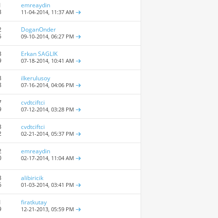
1
emreaydin
3
11-04-2014,
11:37 AM
2
DoganOnder
5
09-10-2014,
06:27 PM
3
Erkan SAGLIK
9
07-18-2014,
10:41 AM
3
ilkerulusoy
8
07-16-2014,
04:06 PM
7
cvdtciftci
9
07-12-2014,
03:28 PM
3
cvdtciftci
2
02-21-2014,
05:37 PM
2
emreaydin
0
02-17-2014,
11:04 AM
3
alibiricik
6
01-03-2014,
03:41 PM
1
firatkutay
9
12-21-2013,
05:59 PM