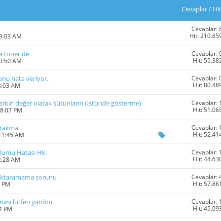
Cevaplar
/
Hi
Cevaplar: 
Hit: 210.85
09:03 AM
Cevaplar: 
va toner'de
Hit: 55.38
10:50 AM
Cevaplar: 
onu hata veriyor.
Hit: 80.48
8:03 AM
Cevaplar: 
e farkın değer olarak sütünların üstünde gösterme)
Hit: 51.06
08:07 PM
Cevaplar: 
ırakma
Hit: 52.41
 11:45 AM
Cevaplar: 
lumu Hatası Hk.
Hit: 44.63
2:28 AM
Cevaplar: 
ka aktaramama sorunu
Hit: 57.86
4 PM
Cevaplar: 
rması lütfen yardım
Hit: 45.09
54 PM