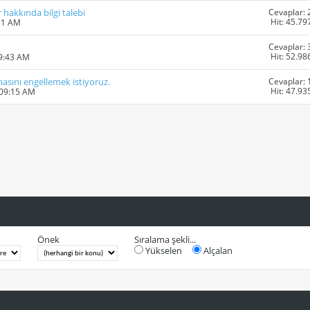
Cevaplar: 
 hakkında bilgi talebi
Hit: 45.79
51 AM
Cevaplar: 
Hit: 52.98
09:43 AM
Cevaplar: 
masını engellemek istiyoruz.
Hit: 47.93
 09:15 AM
Önek
Sıralama şekli...
Yükselen
Alçalan