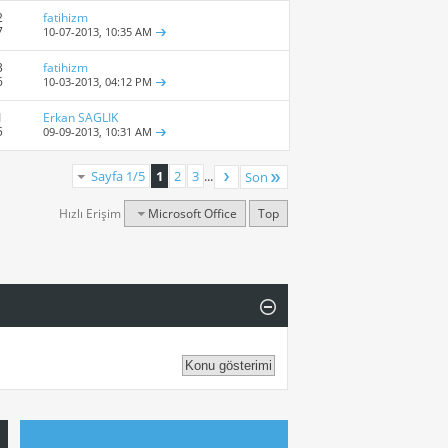
2
fatihizm
7
10-07-2013,
10:35 AM
3
fatihizm
6
10-03-2013,
04:12 PM
1
Erkan SAGLIK
5
09-09-2013,
10:31 AM
Sayfa 1/5
1
2
3
...
Son
Hızlı Erişim
Microsoft Office
Top