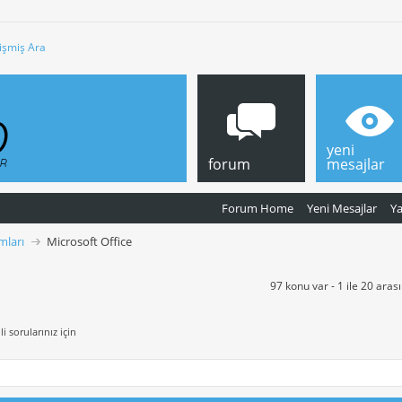
işmiş Ara
yeni
forum
mesajlar
Forum Home
Yeni Mesajlar
Y
mları
Microsoft Office
97 konu var - 1 ile 20 aras
i sorularınız için