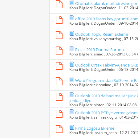
Otomatik olarak mail adresine göre
Konu Bilgileri:
DoganOnder
, 11-03-201
office 2013 lisans key görüntülenmiy
Konu Bilgileri:
DoganOnder
, 09-10-201
Outlook Toplu Resim Ekleme
Konu Bilgileri:
volkanyanardag
, 07-15-
Excell 2013 Donma Sorunu
Konu Bilgileri:
eniac
, 07-26-2013 03:54
Outlook Ortak Takvim-Ajanda Olu
Konu Bilgileri:
DoganOnder
, 06-18-201
Word Programından SqlServere B
Konu Bilgileri:
ekinonline
, 02-19-2014 0
Outlook 2010 da bazı mailler junk 
junka gidiyo
Konu Bilgileri:
ploter
, 02-11-2014 08:08
Outlook 2013 PST'ye verme çalışm
Konu Bilgileri:
salih.eskioglu
, 01-03-201
Firma Logosu Ekleme
Konu Bilgileri:
ibrahim_cetin
, 12-21-201