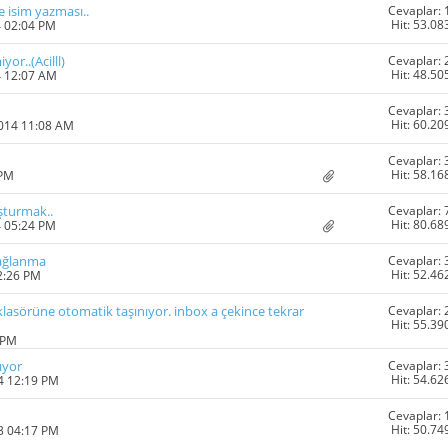
Cevaplar: 
 isim yazması..
Hit: 53.08
4 02:04 PM
Cevaplar: 
or..(Acilll)
Hit: 48.50
4 12:07 AM
Cevaplar: 
Hit: 60.20
2014 11:08 AM
Cevaplar: 
Hit: 58.16
 PM
Cevaplar: 
şturmak..
Hit: 80.68
4 05:24 PM
Cevaplar: 
ağlanma
Hit: 52.46
2:26 PM
Cevaplar: 
klasörüne otomatik taşınıyor. inbox a çekince tekrar
Hit: 55.39
 PM
Cevaplar: 
ıyor
Hit: 54.62
4 12:19 PM
Cevaplar: 
Hit: 50.74
3 04:17 PM