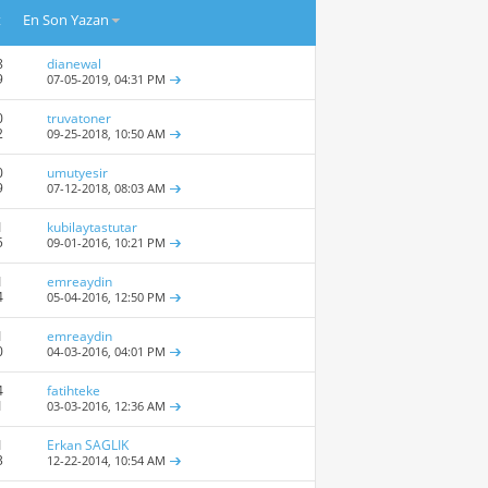
t
En Son Yazan
8
dianewal
9
07-05-2019,
04:31 PM
0
truvatoner
2
09-25-2018,
10:50 AM
0
umutyesir
9
07-12-2018,
08:03 AM
1
kubilaytastutar
5
09-01-2016,
10:21 PM
1
emreaydin
4
05-04-2016,
12:50 PM
1
emreaydin
0
04-03-2016,
04:01 PM
4
fatihteke
1
03-03-2016,
12:36 AM
1
Erkan SAGLIK
3
12-22-2014,
10:54 AM