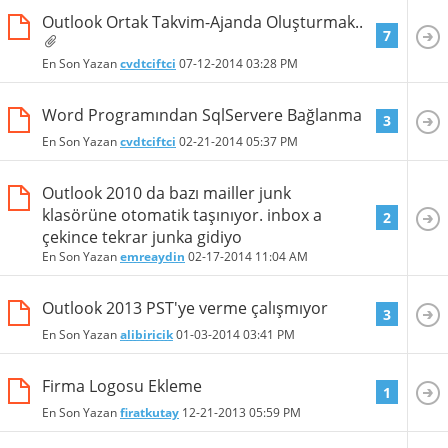
Outlook Ortak Takvim-Ajanda Oluşturmak..
7
En Son Yazan
cvdtciftci
07-12-2014
03:28 PM
Word Programından SqlServere Bağlanma
3
En Son Yazan
cvdtciftci
02-21-2014
05:37 PM
Outlook 2010 da bazı mailler junk
klasörüne otomatik taşınıyor. inbox a
2
çekince tekrar junka gidiyo
En Son Yazan
emreaydin
02-17-2014
11:04 AM
Outlook 2013 PST'ye verme çalışmıyor
3
En Son Yazan
alibiricik
01-03-2014
03:41 PM
Firma Logosu Ekleme
1
En Son Yazan
firatkutay
12-21-2013
05:59 PM