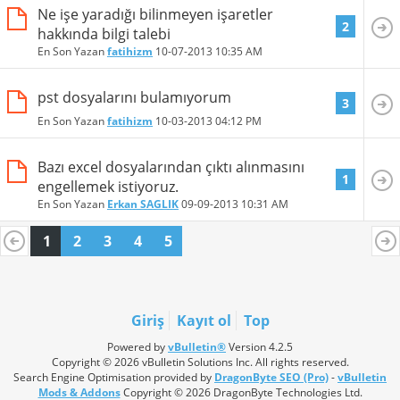
Ne işe yaradığı bilinmeyen işaretler
2
hakkında bilgi talebi
En Son Yazan
fatihizm
10-07-2013
10:35 AM
pst dosyalarını bulamıyorum
3
En Son Yazan
fatihizm
10-03-2013
04:12 PM
Bazı excel dosyalarından çıktı alınmasını
1
engellemek istiyoruz.
En Son Yazan
Erkan SAGLIK
09-09-2013
10:31 AM
1
2
3
4
5
Giriş
Kayıt ol
Top
Powered by
vBulletin®
Version 4.2.5
Copyright © 2026 vBulletin Solutions Inc. All rights reserved.
Search Engine Optimisation provided by
DragonByte SEO (Pro)
-
vBulletin
Mods & Addons
Copyright © 2026 DragonByte Technologies Ltd.