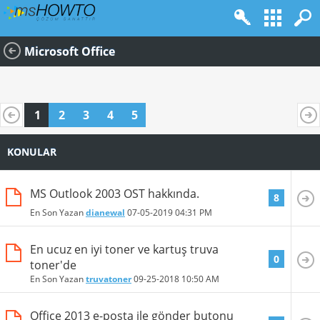
Microsoft Office
1
2
3
4
5
KONULAR
MS Outlook 2003 OST hakkında.
8
En Son Yazan
dianewal
07-05-2019
04:31 PM
En ucuz en iyi toner ve kartuş truva
0
toner'de
En Son Yazan
truvatoner
09-25-2018
10:50 AM
Office 2013 e-posta ile gönder butonu