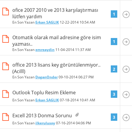
ofice 2007 2010 ve 2013 karşılaştırması
1
lütfen yardım
En Son Yazan
Erkan SAGLIK
12-22-2014
10:54 AM
Otomatik olarak mail adresine göre isim
1
yazması..
En Son Yazan
emreaydin
11-04-2014
11:37 AM
office 2013 lisans key görüntülenmiyor..
2
(Acilll)
En Son Yazan
DoganOnder
09-10-2014
06:27 PM
Outlook Toplu Resim Ekleme
3
En Son Yazan
Erkan SAGLIK
07-18-2014
10:41 AM
Excell 2013 Donma Sorunu
3
En Son Yazan
ilkerulusoy
07-16-2014
04:06 PM