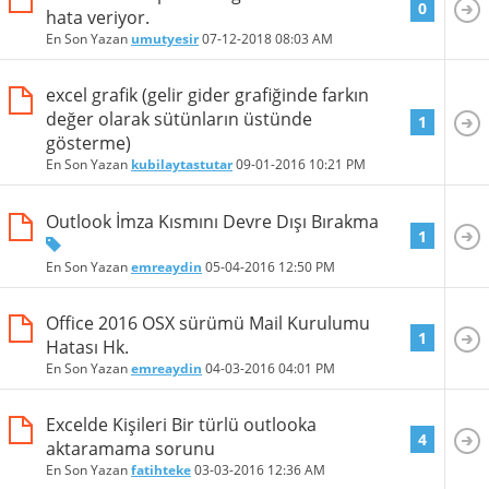
0
hata veriyor.
En Son Yazan
umutyesir
07-12-2018
08:03 AM
excel grafik (gelir gider grafiğinde farkın
değer olarak sütünların üstünde
1
gösterme)
En Son Yazan
kubilaytastutar
09-01-2016
10:21 PM
Outlook İmza Kısmını Devre Dışı Bırakma
1
En Son Yazan
emreaydin
05-04-2016
12:50 PM
Office 2016 OSX sürümü Mail Kurulumu
1
Hatası Hk.
En Son Yazan
emreaydin
04-03-2016
04:01 PM
Excelde Kişileri Bir türlü outlooka
4
aktaramama sorunu
En Son Yazan
fatihteke
03-03-2016
12:36 AM